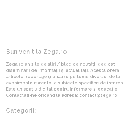
din nou la dialog pe
specială în România:
Bolojan, Grindeanu și Fritz.
specialiști ucraineni vor
Liderul statului
transmite lecțiile învățate
accentuează importanța
din război cu ajutorul
de a…
dronelor.
Bun venit la Zega.ro
Zega.ro un site de știri / blog de noutăți, dedicat
diseminării de informații și actualități. Acesta oferă
articole, reportaje și analize pe teme diverse, de la
evenimente curente la subiecte specifice de interes.
Este un spațiu digital pentru informare și educație.
Contactati-ne oricand la adresa: contact@zega.ro
Categorii:
Afaceri si industrii
Auto
Imobiliare
Turism