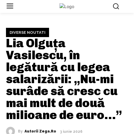
DIVERSE NOUTATI
Lia Olguţa
Vasilescu, în
legătură cu legea
salarizării: „Nu-mi
surâde să cresc cu
mai mult de două
milioane de euro…”
By
Autorii Zega.ro
3 iunie 2026