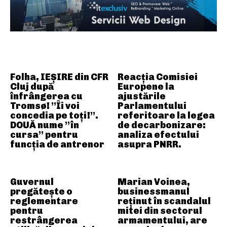
ARTICOLE ASEMANATOARE
Folha, IEȘIRE din CFR
Reacția Comisiei
Cluj după
Europene la
înfrângerea cu
ajustările
Tromsø! ”Îi voi
Parlamentului
concedia pe toți!”.
referitoare la legea
DOUĂ nume ”în
de decarbonizare:
cursa” pentru
analiza efectului
funcția de antrenor
asupra PNRR.
Guvernul
Marian Voinea,
pregătește o
businessmanul
reglementare
reținut în scandalul
pentru
mitei din sectorul
restrângerea
armamentului, are