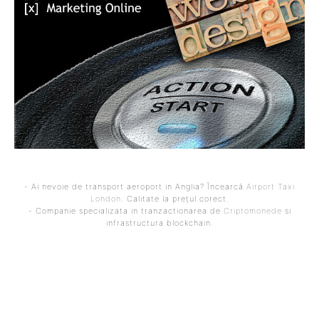
- Ai nevoie de transport aeroport in Anglia? Încearcă
Airport Taxi
London
. Calitate la prețul corect.
- Companie specializata in tranzactionarea de
Criptomonede
si
infrastructura blockchain.
ARTICOLUL PRECEDENT
ARTICOLUL URMĂTOR
Nicușor Dan a convocat
Zelenski anunță o misiune