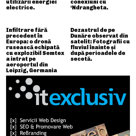
utilizării energiei
conexiuni cu
electrice.
‘Ndrangheta.
Infiltrare fără
Dezastrul de pe
precedent în
Dunăre observat din
Europa: o dronă
satelit: Fotografii cu
rusească echipată
fluviul înainte și
cu explozibil Semtex
după perioadele de
a intrat pe
secetă.
aeroportul din
Leipzig, Germania