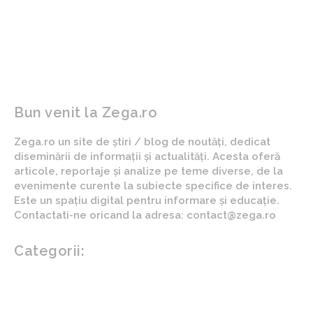
stradal modern?
partenera lui Nicușor Dan,
a fost invitată de Melania
Trump la Casa Albă pentru
un eveniment global.
Bun venit la Zega.ro
Zega.ro un site de știri / blog de noutăți, dedicat
diseminării de informații și actualități. Acesta oferă
articole, reportaje și analize pe teme diverse, de la
evenimente curente la subiecte specifice de interes.
Este un spațiu digital pentru informare și educație.
Contactati-ne oricand la adresa: contact@zega.ro
Categorii:
Afaceri si industrii
Auto
Imobiliare
Turism
Cultura si Entertainment