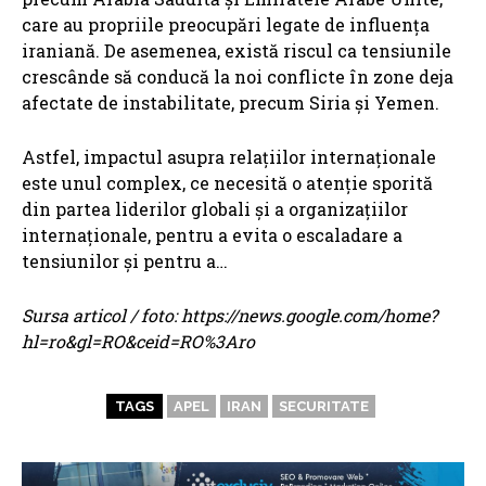
care au propriile preocupări legate de influența
iraniană. De asemenea, există riscul ca tensiunile
crescânde să conducă la noi conflicte în zone deja
afectate de instabilitate, precum Siria și Yemen.
Astfel, impactul asupra relațiilor internaționale
este unul complex, ce necesită o atenție sporită
din partea liderilor globali și a organizațiilor
internaționale, pentru a evita o escaladare a
tensiunilor și pentru a…
Sursa articol / foto: https://news.google.com/home?
hl=ro&gl=RO&ceid=RO%3Aro
TAGS
APEL
IRAN
SECURITATE