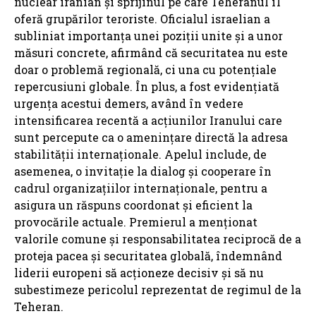
nuclear iranian și sprijinul pe care Teheranul îl
oferă grupărilor teroriste. Oficialul israelian a
subliniat importanța unei poziții unite și a unor
măsuri concrete, afirmând că securitatea nu este
doar o problemă regională, ci una cu potențiale
repercusiuni globale. În plus, a fost evidențiată
urgența acestui demers, având în vedere
intensificarea recentă a acțiunilor Iranului care
sunt percepute ca o amenințare directă la adresa
stabilității internaționale. Apelul include, de
asemenea, o invitație la dialog și cooperare în
cadrul organizațiilor internaționale, pentru a
asigura un răspuns coordonat și eficient la
provocările actuale. Premierul a menționat
valorile comune și responsabilitatea reciprocă de a
proteja pacea și securitatea globală, îndemnând
liderii europeni să acționeze decisiv și să nu
subestimeze pericolul reprezentat de regimul de la
Teheran.