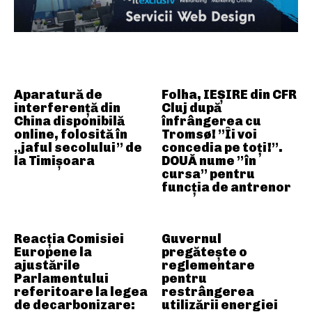
ARTICOLE ASEMANATOARE
Aparatură de
Folha, IEȘIRE din CFR
interferență din
Cluj după
China disponibilă
înfrângerea cu
online, folosită în
Tromsø! ”Îi voi
„jaful secolului” de
concedia pe toți!”.
la Timișoara
DOUĂ nume ”în
cursa” pentru
funcția de antrenor
Reacția Comisiei
Guvernul
Europene la
pregătește o
ajustările
reglementare
Parlamentului
pentru
referitoare la legea
restrângerea
de decarbonizare:
utilizării energiei