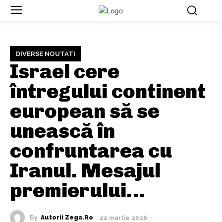
DIVERSE NOUTATI
Israel cere
întregului continent
european să se
unească în
confruntarea cu
Iranul. Mesajul
premierului…
By
Autorii Zega.ro
22 martie 2026