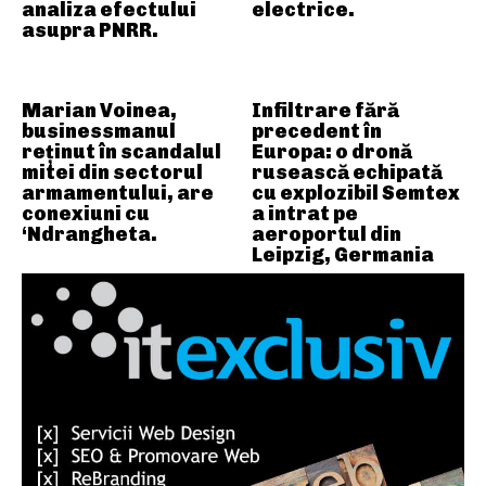
analiza efectului
electrice.
asupra PNRR.
Marian Voinea,
Infiltrare fără
businessmanul
precedent în
reținut în scandalul
Europa: o dronă
mitei din sectorul
rusească echipată
armamentului, are
cu explozibil Semtex
conexiuni cu
a intrat pe
‘Ndrangheta.
aeroportul din
Leipzig, Germania