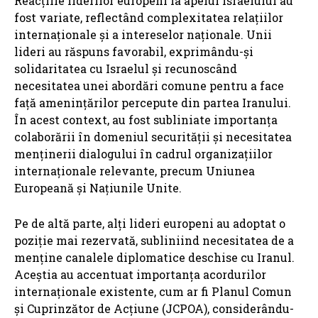
Reacțiile liderilor europeni la apelul Israelului au
fost variate, reflectând complexitatea relațiilor
internaționale și a intereselor naționale. Unii
lideri au răspuns favorabil, exprimându-și
solidaritatea cu Israelul și recunoscând
necesitatea unei abordări comune pentru a face
față amenințărilor percepute din partea Iranului.
În acest context, au fost subliniate importanța
colaborării în domeniul securității și necesitatea
menținerii dialogului în cadrul organizațiilor
internaționale relevante, precum Uniunea
Europeană și Națiunile Unite.
Pe de altă parte, alți lideri europeni au adoptat o
poziție mai rezervată, subliniind necesitatea de a
menține canalele diplomatice deschise cu Iranul.
Aceștia au accentuat importanța acordurilor
internaționale existente, cum ar fi Planul Comun
și Cuprinzător de Acțiune (JCPOA), considerându-