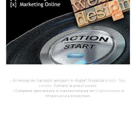
- Ai nevoie de transport aeroport in Anglia? Încearcă
Airport Taxi
London
. Calitate la prețul corect.
- Companie specializata in tranzactionarea de
Criptomonede
si
infrastructura blockchain.
ARTICOLUL PRECEDENT
ARTICOLUL URMĂTOR
Cum se face iluminatul
Mirabela Grădinaru,