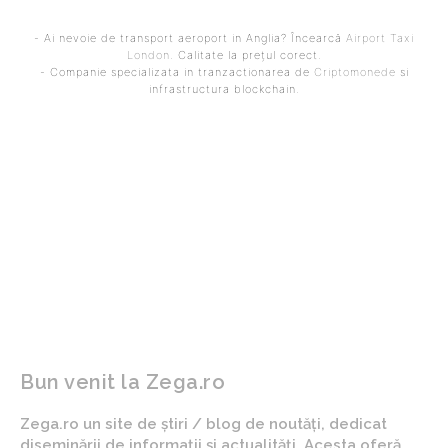
- Ai nevoie de transport aeroport in Anglia? Încearcă
Airport Taxi
London
. Calitate la prețul corect.
- Companie specializata in tranzactionarea de
Criptomonede
si
infrastructura blockchain.
ARTICOLUL PRECEDENT
ARTICOLUL URMĂTOR
Andre Duarte se alătură
România a fost învinsă în
direct în clasamentul
ultimul meci din
FCSB! Ce retribuție avea
preliminariile pentru CM
apărătorul în Ungaria?
de handbal feminin. Cine
este viitorul adversar?
Bun venit la Zega.ro
Zega.ro un site de știri / blog de noutăți, dedicat
diseminării de informații și actualități. Acesta oferă