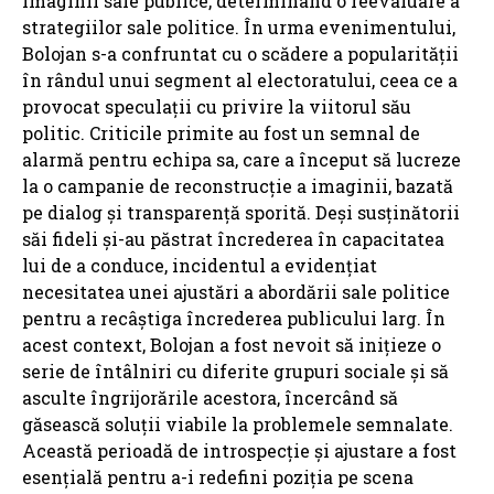
imaginii sale publice, determinând o reevaluare a
strategiilor sale politice. În urma evenimentului,
Bolojan s-a confruntat cu o scădere a popularității
în rândul unui segment al electoratului, ceea ce a
provocat speculații cu privire la viitorul său
politic. Criticile primite au fost un semnal de
alarmă pentru echipa sa, care a început să lucreze
la o campanie de reconstrucție a imaginii, bazată
pe dialog și transparență sporită. Deși susținătorii
săi fideli și-au păstrat încrederea în capacitatea
lui de a conduce, incidentul a evidențiat
necesitatea unei ajustări a abordării sale politice
pentru a recâștiga încrederea publicului larg. În
acest context, Bolojan a fost nevoit să inițieze o
serie de întâlniri cu diferite grupuri sociale și să
asculte îngrijorările acestora, încercând să
găsească soluții viabile la problemele semnalate.
Această perioadă de introspecție și ajustare a fost
esențială pentru a-i redefini poziția pe scena