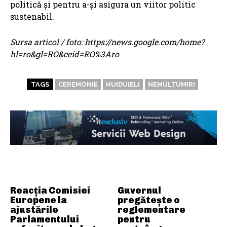
politică și pentru a-și asigura un viitor politic
sustenabil.
Sursa articol / foto: https://news.google.com/home?
hl=ro&gl=RO&ceid=RO%3Aro
TAGS
CEREMONIE
HUIDUIELI
NEMULȚUMIRI
ARTICOLE ASEMANATOARE
Reacția Comisiei
Guvernul
Europene la
pregătește o
ajustările
reglementare
Parlamentului
pentru