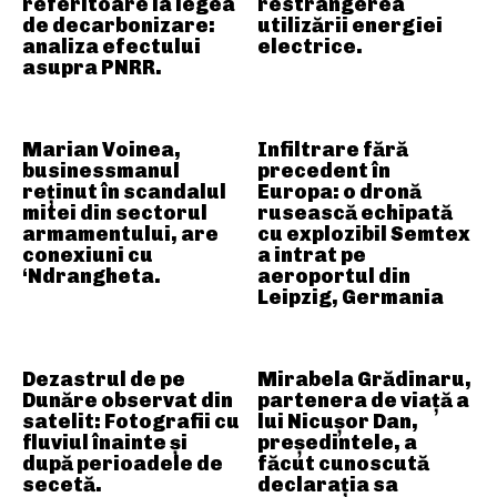
referitoare la legea
restrângerea
de decarbonizare:
utilizării energiei
analiza efectului
electrice.
asupra PNRR.
Marian Voinea,
Infiltrare fără
businessmanul
precedent în
reținut în scandalul
Europa: o dronă
mitei din sectorul
rusească echipată
armamentului, are
cu explozibil Semtex
conexiuni cu
a intrat pe
‘Ndrangheta.
aeroportul din
Leipzig, Germania
Dezastrul de pe
Mirabela Grădinaru,
Dunăre observat din
partenera de viață a
satelit: Fotografii cu
lui Nicușor Dan,
fluviul înainte și
președintele, a
după perioadele de
făcut cunoscută
secetă.
declarația sa