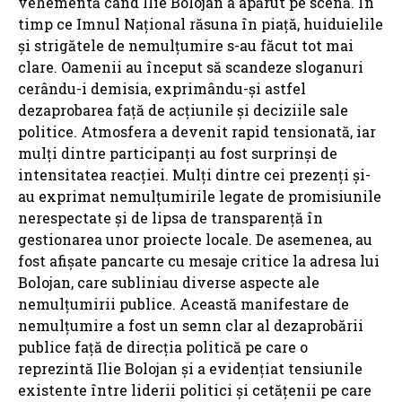
vehementă când Ilie Bolojan a apărut pe scenă. În
timp ce Imnul Național răsuna în piață, huiduielile
și strigătele de nemulțumire s-au făcut tot mai
clare. Oamenii au început să scandeze sloganuri
cerându-i demisia, exprimându-și astfel
dezaprobarea față de acțiunile și deciziile sale
politice. Atmosfera a devenit rapid tensionată, iar
mulți dintre participanți au fost surprinși de
intensitatea reacției. Mulți dintre cei prezenți și-
au exprimat nemulțumirile legate de promisiunile
nerespectate și de lipsa de transparență în
gestionarea unor proiecte locale. De asemenea, au
fost afișate pancarte cu mesaje critice la adresa lui
Bolojan, care subliniau diverse aspecte ale
nemulțumirii publice. Această manifestare de
nemulțumire a fost un semn clar al dezaprobării
publice față de direcția politică pe care o
reprezintă Ilie Bolojan și a evidențiat tensiunile
existente între liderii politici și cetățenii pe care