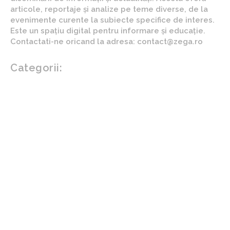
articole, reportaje și analize pe teme diverse, de la
evenimente curente la subiecte specifice de interes.
Este un spațiu digital pentru informare și educație.
Contactati-ne oricand la adresa: contact@zega.ro
Categorii:
Afaceri si industrii
Auto
Imobiliare
Turism
Cultura si Entertainment
Arta si istorie
Fashion
Showbiz
Diverse noutati
Agricultura
Parenting
Politica
Home & Deco
Design interior
Gradina si exterior
Sănătate / Hobby
Beauty
Sanatate mentala
Sport
Tech
Gadgeturi