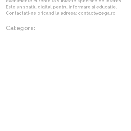
evenimente curente la subiecte specifice de interes.
Este un spațiu digital pentru informare și educație.
Contactati-ne oricand la adresa: contact@zega.ro
Categorii:
Afaceri si industrii
Auto
Imobiliare
Turism
Cultura si Entertainment
Arta si istorie
Fashion
Showbiz
Diverse noutati
Agricultura
Parenting
Politica
Home & Deco
Design interior
Gradina si exterior
Sănătate / Hobby
Beauty
Sanatate mentala
Sport
Tech
Gadgeturi
Inovatii tehnologice