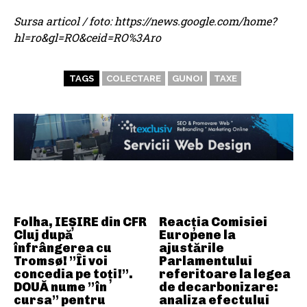
Sursa articol / foto: https://news.google.com/home?
hl=ro&gl=RO&ceid=RO%3Aro
TAGS
COLECTARE
GUNOI
TAXE
ARTICOLE ASEMANATOARE
Folha, IEȘIRE din CFR
Reacția Comisiei
Cluj după
Europene la
înfrângerea cu
ajustările
Tromsø! ”Îi voi
Parlamentului
concedia pe toți!”.
referitoare la legea
DOUĂ nume ”în
de decarbonizare:
cursa” pentru
analiza efectului