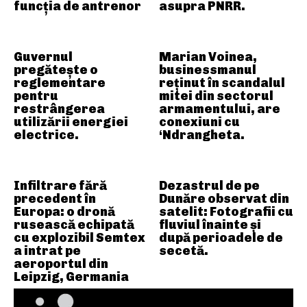
funcția de antrenor
asupra PNRR.
Guvernul
Marian Voinea,
pregătește o
businessmanul
reglementare
reținut în scandalul
pentru
mitei din sectorul
restrângerea
armamentului, are
utilizării energiei
conexiuni cu
electrice.
‘Ndrangheta.
Infiltrare fără
Dezastrul de pe
precedent în
Dunăre observat din
Europa: o dronă
satelit: Fotografii cu
rusească echipată
fluviul înainte și
cu explozibil Semtex
după perioadele de
a intrat pe
secetă.
aeroportul din
Leipzig, Germania