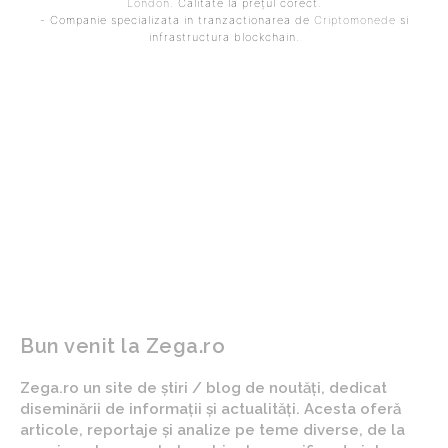
London
. Calitate la prețul corect.
- Companie specializata in tranzactionarea de
Criptomonede
si
infrastructura blockchain.
ARTICOLUL PRECEDENT
ARTICOLUL URMĂTOR
Exclusiv | Ilie Dumitrescu a
Ger accentuat duminica
dezvăluit cu cine Radu
dimineața. Meteo Tulca-
Drăgușin este pregătit să
Bihor: „Cele mai reduse
semneze și este
temperaturi din România
încrezător: ”Așteaptă
sunt raportate la Oradea”
puțin!”
Bun venit la Zega.ro
Zega.ro un site de știri / blog de noutăți, dedicat
diseminării de informații și actualități. Acesta oferă
articole, reportaje și analize pe teme diverse, de la