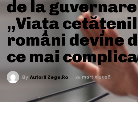
de la guvernare
„Viața cetățeni
români devine di
ce mai complica
By
Autorii Zega.ro
25 martie 2026
ARTICOLE ASEMANATOARE