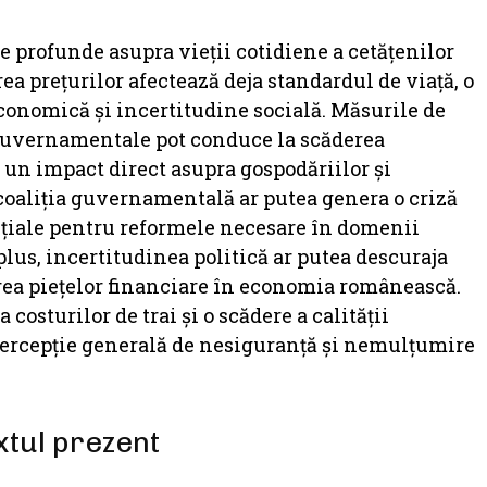
te profunde asupra vieții cotidiene a cetățenilor
rea prețurilor afectează deja standardul de viață, o
economică și incertitudine socială. Măsurile de
e guvernamentale pot conduce la scăderea
d un impact direct asupra gospodăriilor și
coaliția guvernamentală ar putea genera o criză
ențiale pentru reformele necesare în domenii
plus, incertitudinea politică ar putea descuraja
erea piețelor financiare în economia românească.
 costurilor de trai și o scădere a calității
o percepție generală de nesiguranță și nemulțumire
xtul prezent