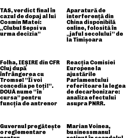
TAS, verdict final în
Aparatură de
cazul de dopaj al lui
interferență din
Cosmin Matei:
China disponibilă
„Clubul Sepsi va
online, folosită în
urma decizia”
„jaful secolului” de
la Timișoara
Folha, IEȘIRE din CFR
Reacția Comisiei
Cluj după
Europene la
înfrângerea cu
ajustările
Tromsø! ”Îi voi
Parlamentului
concedia pe toți!”.
referitoare la legea
DOUĂ nume ”în
de decarbonizare:
cursa” pentru
analiza efectului
funcția de antrenor
asupra PNRR.
Guvernul pregătește
Marian Voinea,
o reglementare
businessmanul