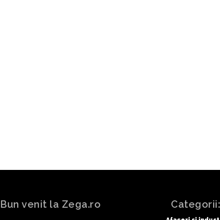
ARTICOLUL PRECEDENT
Cum combini culorile într-un b
trandafiri de săpun ca să nu p
Bun venit la Zega.ro
Categorii