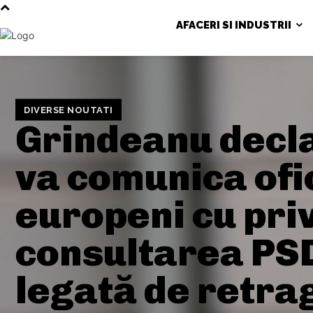
AFACERI SI INDUSTRII
DIVERSE NOUTATI
Grindeanu decl
va comunica ofic
europeni cu priv
consultarea PS
legată de retra