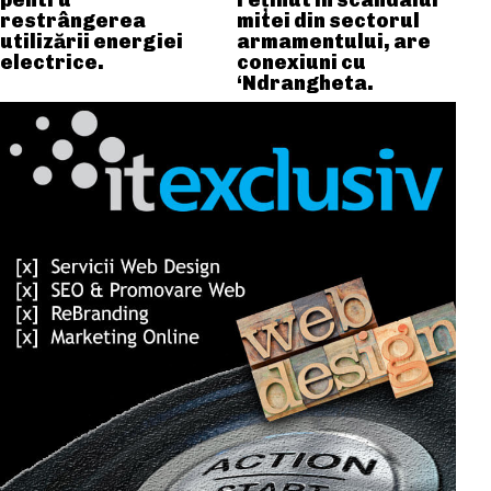
pentru
reținut în scandalul
restrângerea
mitei din sectorul
utilizării energiei
armamentului, are
electrice.
conexiuni cu
‘Ndrangheta.