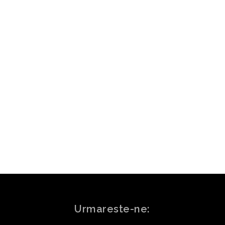
ARTICOLUL URMĂTOR
 „cvartetul de fier” și influența
 conflictului din Iran. Cristian
Diaconescu: Au o…
Urmareste-ne: