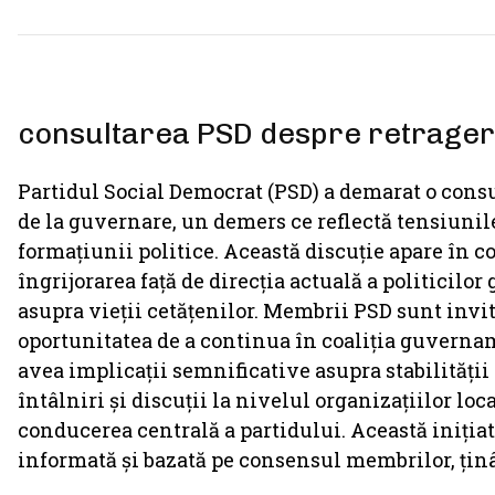
consultarea PSD despre retrager
Partidul Social Democrat (PSD) a demarat o consu
de la guvernare, un demers ce reflectă tensiuni
formațiunii politice. Această discuție apare în c
îngrijorarea față de direcția actuală a politicil
asupra vieții cetățenilor. Membrii PSD sunt invit
oportunitatea de a continua în coaliția guvername
avea implicații semnificative asupra stabilității
întâlniri și discuții la nivelul organizațiilor loca
conducerea centrală a partidului. Această inițiat
informată și bazată pe consensul membrilor, ținâ