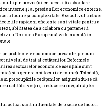
 multiple provocări ce necesită o abordare
itice interne și al presiunilor economice externe,
ncertitudine și complexitate. Executivul trebuie
eciziile rapide și eficiente sunt vitale pentru a
ontext, abilitatea de a colabora cu partenerii
ctiv cu Uniunea Europeană va fi crucială în
onale.
ze pe problemele economice presante, precum
rect nivelul de trai al cetățenilor. Reformele
ijinirea sectoarelor economice esențiale sunt
ică și a genera noi locuri de muncă. Totodată,
le și preocupările cetățenilor, asigurându-se că
rea calității vieții și reducerea inegalităților
ul actual sunt influențate de o serie de factori