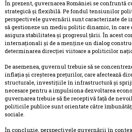
În prezent, guvernarea României se confruntă cu
strategică și flexibilă. Pe fondul tensiunilor pol
perspectivele guvernării sunt caracterizate de i
să gestioneze un mediu politic dinamic, în care d
asigura stabilitatea și progresul țării. În acest c
internaționali și de a menține un dialog constru
determinarea direcției viitoare a politicilor nați
De asemenea, guvernul trebuie să se concentre
inflația și creșterea prețurilor, care afectează di
structurale, investițiile în infrastructură și spr
necesare pentru a impulsiona dezvoltarea econom
guvernarea trebuie să fie receptivă față de nevoi
politicile publice sunt orientate către îmbunătăți
sociale.
În concluzie, perspectivele guvernării în context