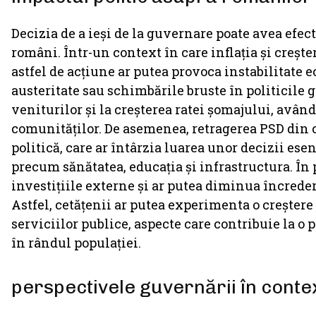
Decizia de a ieși de la guvernare poate avea efec
români. Într-un context în care inflația și crește
astfel de acțiune ar putea provoca instabilitate 
austeritate sau schimbările bruste în politicil
veniturilor și la creșterea ratei șomajului, avân
comunităților. De asemenea, retragerea PSD din 
politică, care ar întârzia luarea unor decizii es
precum sănătatea, educația și infrastructura. În 
investițiile externe și ar putea diminua încred
Astfel, cetățenii ar putea experimenta o creștere a
serviciilor publice, aspecte care contribuie la 
în rândul populației.
perspectivele guvernării în conte