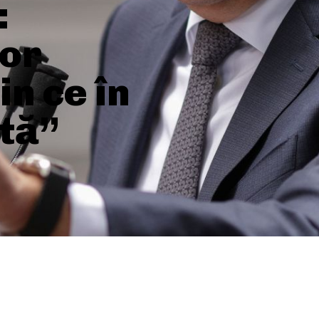
:
lor
n ce în
tă”
SHARE