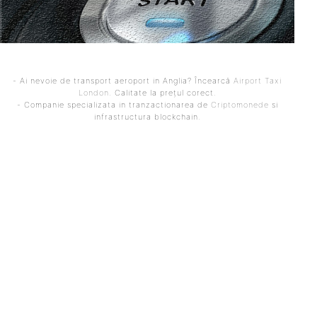
- Ai nevoie de transport aeroport in Anglia? Încearcă
Airport Taxi
London
. Calitate la prețul corect.
- Companie specializata in tranzactionarea de
Criptomonede
si
infrastructura blockchain.