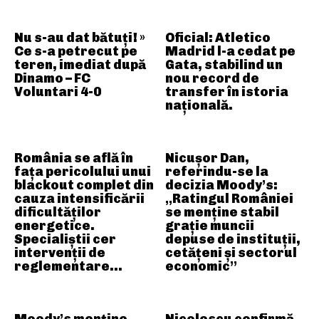
Nu s-au dat bătuți! »
Oficial: Atletico
Ce s-a petrecut pe
Madrid l-a cedat pe
teren, imediat după
Gata, stabilind un
Dinamo – FC
nou record de
Voluntari 4-0
transfer în istoria
națională.
România se află în
Nicușor Dan,
fața pericolului unui
referindu-se la
blackout complet din
decizia Moody’s:
cauza intensificării
„Ratingul României
dificultăților
se menține stabil
energetice.
grație muncii
Specialiștii cer
depuse de instituții,
intervenții de
cetățeni și sectorul
reglementare…
economic”
Moody’s menține
Nicolescu confirmă