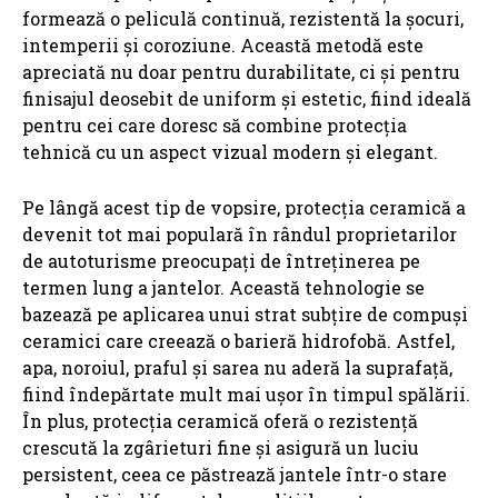
formează o peliculă continuă, rezistentă la șocuri,
intemperii și coroziune. Această metodă este
apreciată nu doar pentru durabilitate, ci și pentru
finisajul deosebit de uniform și estetic, fiind ideală
pentru cei care doresc să combine protecția
tehnică cu un aspect vizual modern și elegant.
Pe lângă acest tip de vopsire, protecția ceramică a
devenit tot mai populară în rândul proprietarilor
de autoturisme preocupați de întreținerea pe
termen lung a jantelor. Această tehnologie se
bazează pe aplicarea unui strat subțire de compuși
ceramici care creează o barieră hidrofobă. Astfel,
apa, noroiul, praful și sarea nu aderă la suprafață,
fiind îndepărtate mult mai ușor în timpul spălării.
În plus, protecția ceramică oferă o rezistență
crescută la zgârieturi fine și asigură un luciu
persistent, ceea ce păstrează jantele într-o stare