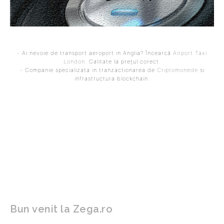
- Ai nevoie de transport aeroport in Anglia? Încearcă
Airport Taxi
London
. Calitate la prețul corect.
- Companie specializata in tranzactionarea de
Criptomonede
si
infrastructura blockchain.
ARTICOLUL PRECEDENT
ARTICOLUL URMĂTOR
Care sunt semnele că un
Este energia nucleară o
utilaj necesitată
soluție sigură pe termen
reparații?
lung?
Bun venit la Zega.ro