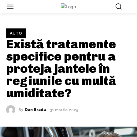
AUTO
Există tratamente
specifice pentru a
proteja jantele în
regiunile cu multă
umiditate?
By
Dan Bradu
31 martie 2025