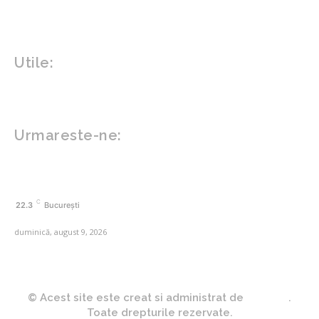
Tech
Gadgeturi
Inovatii tehnologice
Utile:
Politică de confidențialitate
Contact www.zega.ro
Politica de cookies (GDPR)
Urmareste-ne:
FACEBOOK
C
22.3
București
duminică, august 9, 2026
© Acest site este creat si administrat de
Zega.ro
.
Toate drepturile rezervate.