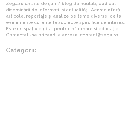
Zega.ro un site de știri / blog de noutăți, dedicat
diseminării de informații și actualități. Acesta oferă
articole, reportaje și analize pe teme diverse, de la
evenimente curente la subiecte specifice de interes.
Este un spațiu digital pentru informare și educație.
Contactati-ne oricand la adresa: contact@zega.ro
Categorii:
Afaceri si industrii
Auto
Imobiliare
Turism
Cultura si Entertainment
Arta si istorie
Fashion
Showbiz
Diverse noutati
Agricultura
Parenting
Politica
Home & Deco
Design interior
Gradina si exterior
Sănătate / Hobby
Beauty
Sanatate mentala
Sport