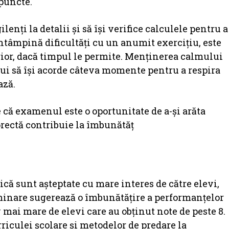
 puncte.
ilenți la detalii și să își verifice calculele pentru a
întâmpină dificultăți cu un anumit exercițiu, este
erior, dacă timpul le permite. Menținerea calmului
rebui să își acorde câteva momente pentru a respira
ază.
e că examenul este o oportunitate de a-și arăta
orectă contribuie la îmbunătăț
că sunt așteptate cu mare interes de către elevi,
liminare sugerează o îmbunătățire a performanțelor
v mai mare de elevi care au obținut note de peste 8.
rriculei școlare și metodelor de predare la