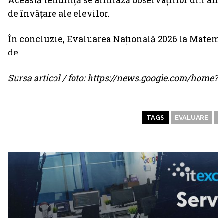
Această tendință se aliniază observațiilor din anii
de învățare ale elevilor.
În concluzie, Evaluarea Națională 2026 la Matema
de
Sursa articol / foto: https://news.google.com/ho
TAGS
EVALUARE