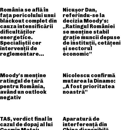
România se află în
Nicușor Dan,
fața pericolului unui
referindu-se la
blackout complet din
decizia Moody’s:
cauza intensificării
„Ratingul României
dificultăților
se menține stabil
energetice.
grație muncii depuse
Specialiștii cer
de instituții, cetățeni
intervenții de
și sectorul
reglementare…
economic”
Moody’s menține
Nicolescu confirmă
ratingul de țară
mutarea la Dinamo:
pentru România,
„A fost prioritatea
având un outlook
noastră”
negativ
TAS, verdict final în
Aparatură de
cazul de dopaj al lui
interferență din