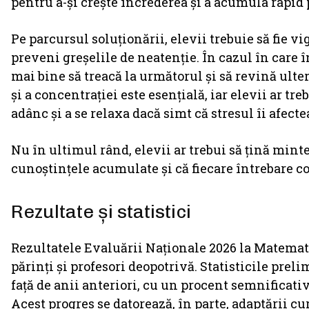
pentru a-și crește încrederea și a acumula rapid
Pe parcursul soluționării, elevii trebuie să fie vig
preveni greșelile de neatenție. În cazul în care 
mai bine să treacă la următorul și să revină ult
și a concentrației este esențială, iar elevii ar t
adânc și a se relaxa dacă simt că stresul îi afecte
Nu în ultimul rând, elevii ar trebui să țină mint
cunoștințele acumulate și că fiecare întrebare c
Rezultate și statistici
Rezultatele Evaluării Naționale 2026 la Matemati
părinți și profesori deopotrivă. Statisticile pre
față de anii anteriori, cu un procent semnificati
Acest progres se datorează, în parte, adaptării cu