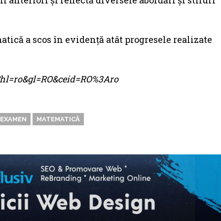
 anteriori și reflectă diversele abordări și stiluri
tică a scos în evidență atât progresele realizate
me?hl=ro&gl=RO&ceid=RO%3Aro
EXAMEN
MATEMATICĂ