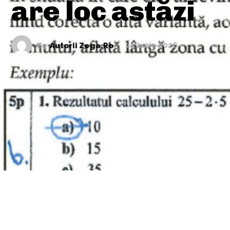
are loc astăzi
By
Autorii Zega.ro
24 iunie 2026
ARTICOLE ASEMANATOARE