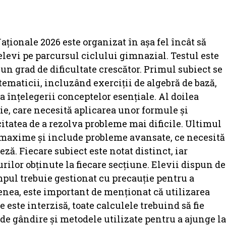
ionale 2026 este organizat în așa fel încât să
elevi pe parcursul ciclului gimnazial. Testul este
 un grad de dificultate crescător. Primul subiect se
maticii, incluzând exerciții de algebră de bază,
a înțelegerii conceptelor esențiale. Al doilea
e, care necesită aplicarea unor formule și
itatea de a rezolva probleme mai dificile. Ultimul
te maxime și include probleme avansate, ce necesită
eză. Fiecare subiect este notat distinct, iar
rilor obținute la fiecare secțiune. Elevii dispun de
impul trebuie gestionat cu precauție pentru a
enea, este important de menționat că utilizarea
 este interzisă, toate calculele trebuind să fie
e gândire și metodele utilizate pentru a ajunge la