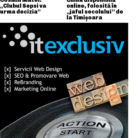
Cosmin Matei:
China disponibilă
„Clubul Sepsi va
online, folosită în
urma decizia”
„jaful secolului” de
la Timișoara