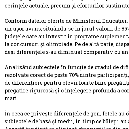
cerințele actuale, precum și eforturilor susținute 
Conform datelor oferite de Ministerul Educației, 
un ușor avans, situându-se în jurul valorii de 85
județele care au investit în programe suplementar
la concursuri și olimpiade. Pe de altă parte, dispa
deși diferențele s-au diminuat comparativ cu ani
Analizând subiectele în funcție de gradul de difi
rezolvate corect de peste 70% dintre participanți
de diferențiere pentru elevii foarte bine pregătiț
pregătire riguroasă și o înțelegere profundă a 
mari.
În ceea ce privește diferențele de gen, fetele au o
subiectele de bază și medii, în timp ce băieții a