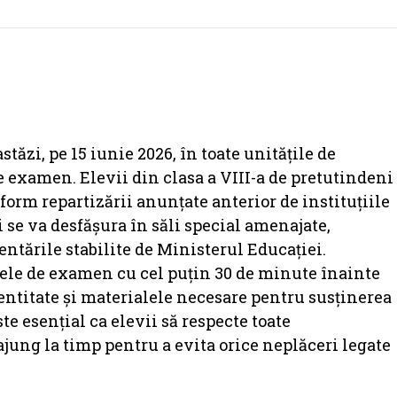
ăzi, pe 15 iunie 2026, în toate unitățile de
examen. Elevii din clasa a VIII-a de pretutindeni
nform repartizării anunțate anterior de instituțiile
 se va desfășura în săli special amenajate,
ntările stabilite de Ministerul Educației.
trele de examen cu cel puțin 30 de minute înainte
dentitate și materialele necesare pentru susținerea
e esențial ca elevii să respecte toate
ajung la timp pentru a evita orice neplăceri legate