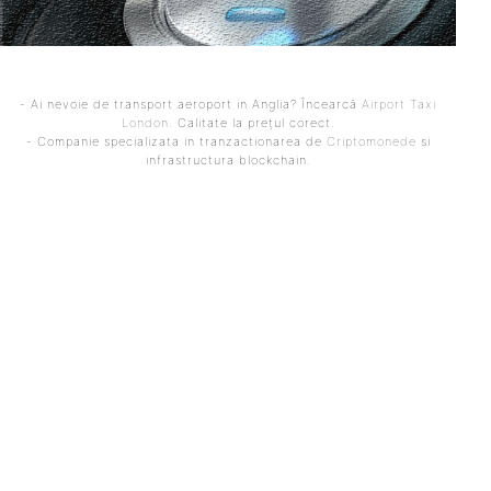
- Ai nevoie de transport aeroport in Anglia? Încearcă
Airport Taxi
London
. Calitate la prețul corect.
- Companie specializata in tranzactionarea de
Criptomonede
si
infrastructura blockchain.