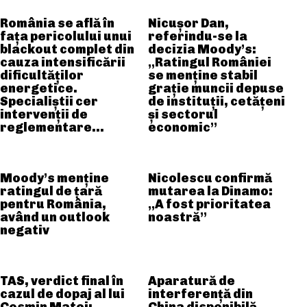
România se află în
Nicușor Dan,
fața pericolului unui
referindu-se la
blackout complet din
decizia Moody’s:
cauza intensificării
„Ratingul României
dificultăților
se menține stabil
energetice.
grație muncii depuse
Specialiștii cer
de instituții, cetățeni
intervenții de
și sectorul
reglementare…
economic”
Moody’s menține
Nicolescu confirmă
ratingul de țară
mutarea la Dinamo:
pentru România,
„A fost prioritatea
având un outlook
noastră”
negativ
TAS, verdict final în
Aparatură de
cazul de dopaj al lui
interferență din