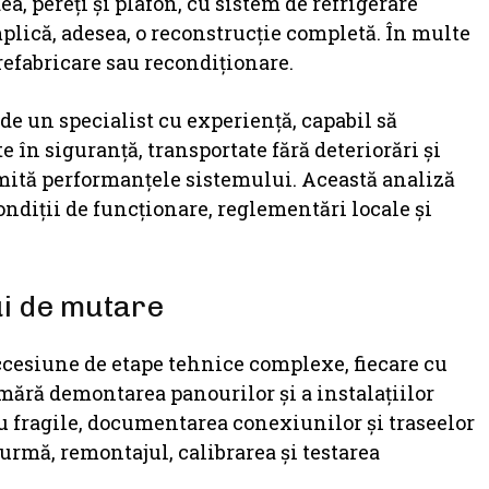
dea, pereți și plafon, cu sistem de refrigerare
implică, adesea, o reconstrucție completă. În multe
 refabricare sau recondiționare.
 de un specialist cu experiență, capabil să
în siguranță, transportate fără deteriorări și
romită performanțele sistemului. Această analiză
ondiții de funcționare, reglementări locale și
ui de mutare
cesiune de etape tehnice complexe, fiecare cu
numără demontarea panourilor și a instalațiilor
u fragile, documentarea conexiunilor și traseelor
n urmă, remontajul, calibrarea și testarea