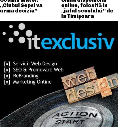
Cosmin Matei:
China disponibilă
„Clubul Sepsi va
online, folosită în
urma decizia”
„jaful secolului” de
la Timișoara