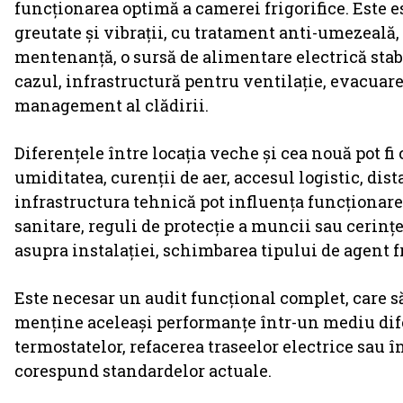
funcționarea optimă a camerei frigorifice. Este e
greutate și vibrații, cu tratament anti-umezeală,
mentenanță, o sursă de alimentare electrică stab
cazul, infrastructură pentru ventilație, evacuar
management al clădirii.
Diferențele între locația veche și cea nouă pot f
umiditatea, curenții de aer, accesul logistic, dist
infrastructura tehnică pot influența funcționar
sanitare, reguli de protecție a muncii sau cerinț
asupra instalației, schimbarea tipului de agent fr
Este necesar un audit funcțional complet, care să
menține aceleași performanțe într-un mediu difer
termostatelor, refacerea traseelor electrice sau
corespund standardelor actuale.