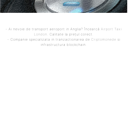
- Ai nevoie de transport aeroport in Anglia? Încearcă
Airport Taxi
London
. Calitate la prețul corect.
- Companie specializata in tranzactionarea de
Criptomonede
si
infrastructura blockchain.