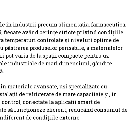
ile în industrii precum alimentația, farmaceutica,
ă, fiecare având cerințe stricte privind condițiile
ra temperaturi controlate și niveluri optime de
u păstrarea produselor perisabile, a materialelor
ri pot varia de la spații compacte pentru uz
hale industriale de mari dimensiuni, gândite
ă.
in materiale avansate, uși specializate cu
alații de refrigerare de mare capacitate și, în
 control, conectate la aplicații smart de
te să funcționeze eficient, reducând consumul de
ndiferent de condițiile externe.