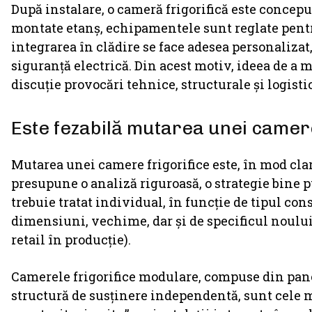
După instalare, o cameră frigorifică este concep
montate etanș, echipamentele sunt reglate pentru
integrarea în clădire se face adesea personalizat
siguranță electrică. Din acest motiv, ideea de a m
discuție provocări tehnice, structurale și logist
Este fezabilă mutarea unei camere
Mutarea unei camere frigorifice este, în mod clar
presupune o analiză riguroasă, o strategie bine p
trebuie tratat individual, în funcție de tipul con
dimensiuni, vechime, dar și de specificul noului 
retail în producție).
Camerele frigorifice modulare, compuse din panou
structură de susținere independentă, sunt cele m