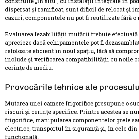
construite „in situ”, cu instalații integrate în po
dispersat și ramificat, sunt dificil de relocat și 
cazuri, componentele nu pot fi reutilizate fără o
Evaluarea fezabilității mutării trebuie efectuată
aprecieze dacă echipamentele pot fi dezasamblate 
refolosite eficient în noul spațiu, fără să comp
include și verificarea compatibilității cu noile c
cerințe de mediu.
Provocările tehnice ale procesul
Mutarea unei camere frigorifice presupune o suc
riscuri și cerințe specifice. Printre acestea se 
frigorifice, manipularea componentelor grele sa
electrice, transportul în siguranță și, în cele di
funcțională.