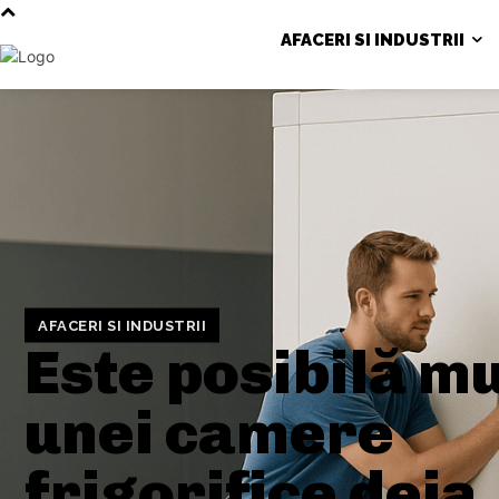
AFACERI SI INDUSTRII
AFACERI SI INDUSTRII
Este posibilă m
unei camere
frigorifice deja