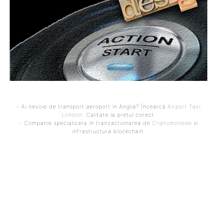
- Ai nevoie de transport aeroport in Anglia? Încearcă
Airport Taxi
London
. Calitate la prețul corect.
- Companie specializata in tranzactionarea de
Criptomonede
si
infrastructura blockchain.
ARTICOLUL PRECEDENT
ARTICOLUL URMĂTOR
Trump, referitor la o
Ce au obținut și ce au
întâlnire între Putin și
pierdut! Evaluarea
Zelenski: „Consider că ar fi
mandatului lui Zeljko Kopic
grozav să se realizeze. Și
la Dinamo: succese și