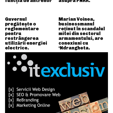
funcția de antrenor
asupra PNRR.
Guvernul
Marian Voinea,
pregătește o
businessmanul
reglementare
reținut în scandalul
pentru
mitei din sectorul
restrângerea
armamentului, are
utilizării energiei
conexiuni cu
electrice.
‘Ndrangheta.