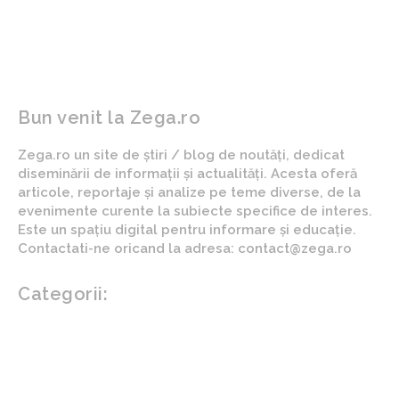
noi avem un aport în
insuccese
această direcție.”
Bun venit la Zega.ro
Zega.ro un site de știri / blog de noutăți, dedicat
diseminării de informații și actualități. Acesta oferă
articole, reportaje și analize pe teme diverse, de la
evenimente curente la subiecte specifice de interes.
Este un spațiu digital pentru informare și educație.
Contactati-ne oricand la adresa: contact@zega.ro
Categorii:
Afaceri si industrii
Auto
Imobiliare
Turism
Cultura si Entertainment
Arta si istorie
Fashion