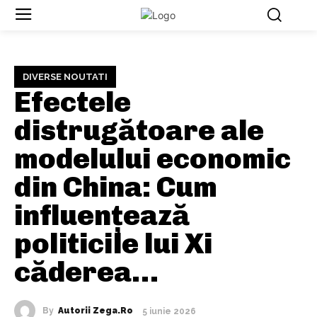
DIVERSE NOUTATI
Efectele
distrugătoare ale
modelului economic
din China: Cum
influențează
politicile lui Xi
căderea…
By
Autorii Zega.ro
5 iunie 2026