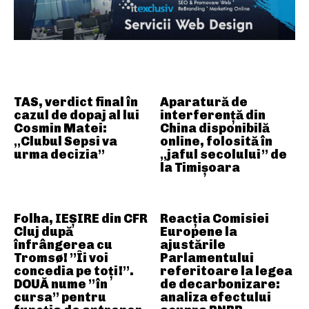
ARTICOLE ASEMANATOARE
TAS, verdict final în
Aparatură de
cazul de dopaj al lui
interferență din
Cosmin Matei:
China disponibilă
„Clubul Sepsi va
online, folosită în
urma decizia”
„jaful secolului” de
la Timișoara
Folha, IEȘIRE din CFR
Reacția Comisiei
Cluj după
Europene la
înfrângerea cu
ajustările
Tromsø! ”Îi voi
Parlamentului
concedia pe toți!”.
referitoare la legea
DOUĂ nume ”în
de decarbonizare:
cursa” pentru
analiza efectului