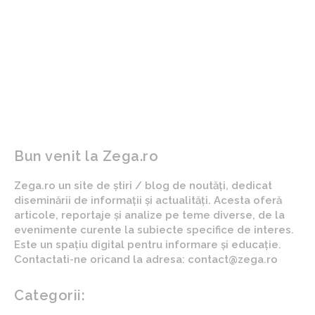
ARTICOLUL PRECEDENT
ARTICOLUL URMĂTOR
Lideri de top iranieni ar fi
De la reședința
fost răniți în atacuri,
conducătorului de la
conform informațiilor din
Kremlin la bazele
partea israelienilor.
presupusei iubite a lui
Printre aceștia,
Putin: traiectoria unui
ministrul…
excedent de…
Bun venit la Zega.ro
Zega.ro un site de știri / blog de noutăți, dedicat
diseminării de informații și actualități. Acesta oferă
articole, reportaje și analize pe teme diverse, de la
evenimente curente la subiecte specifice de interes.
Este un spațiu digital pentru informare și educație.
Contactati-ne oricand la adresa: contact@zega.ro
Categorii:
Afaceri si industrii