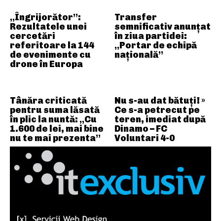
„Îngrijorător”:
Transfer
Rezultatele unei
semnificativ anunțat
cercetări
în ziua partidei:
referitoare la 144
„Portar de echipă
de evenimente cu
națională”
drone în Europa
Tânăra criticată
Nu s-au dat bătuți! »
pentru suma lăsată
Ce s-a petrecut pe
în plic la nuntă: „Cu
teren, imediat după
1.600 de lei, mai bine
Dinamo – FC
nu te mai prezenta”
Voluntari 4-0