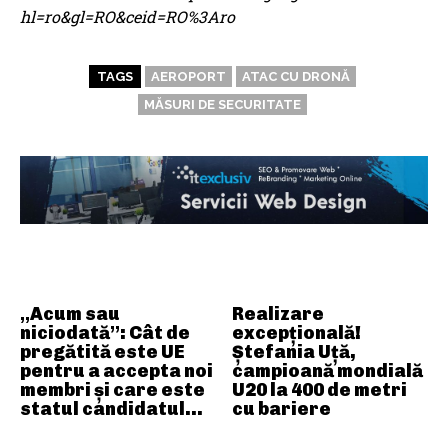
hl=ro&gl=RO&ceid=RO%3Aro
TAGS
AEROPORT
ATAC CU DRONĂ
MĂSURI DE SECURITATE
ARTICOLE ASEMANATOARE
„Acum sau
Realizare
niciodată”: Cât de
excepțională!
pregătită este UE
Ștefania Uță,
pentru a accepta noi
campioană mondială
membri și care este
U20 la 400 de metri
statul candidatul…
cu bariere