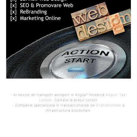
- Ai nevoie de transport aeroport in Anglia? Încearcă
Airport Taxi
London
. Calitate la prețul corect.
- Companie specializata in tranzactionarea de
Criptomonede
si
infrastructura blockchain.