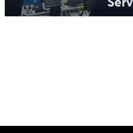
va fi denumit
Radu Miruț
iel Băluță.
un atac din 