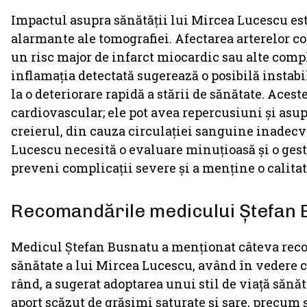
Impactul asupra sănătății lui Mircea Lucescu est
alarmante ale tomografiei. Afectarea arterelor co
un risc major de infarct miocardic sau alte comp
inflamația detectată sugerează o posibilă instabil
la o deteriorare rapidă a stării de sănătate. Ace
cardiovascular; ele pot avea repercusiuni și asupr
creierul, din cauza circulației sanguine inadecv
Lucescu necesită o evaluare minuțioasă și o gesti
preveni complicații severe și a menține o calitat
Recomandările medicului Ștefan 
Medicul Ștefan Busnatu a menționat câteva reco
sănătate a lui Mircea Lucescu, având în vedere c
rând, a sugerat adoptarea unui stil de viață sănăto
aport scăzut de grăsimi saturate și sare, precum