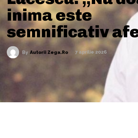
inima este
semnificativ af
By
Autorii Zega.ro
7 aprilie 2026
ARTICOLE ASEMANATOARE