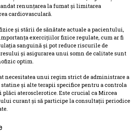
andat renunțarea la fumat și limitarea
area cardiovasculară.
izice și stării de sănătate actuale a pacientului,
mportanța exercițiilor fizice regulate, cum ar fi
culația sanguină și pot reduce riscurile de
tresului și asigurarea unui somn de calitate sunt
ofizic optim.
at necesitatea unui regim strict de administrare a
tatine și alte terapii specifice pentru a controla
 plăci aterosclerotice. Este crucial ca Mircea
lui curant și să participe la consultații periodice
ate.
e