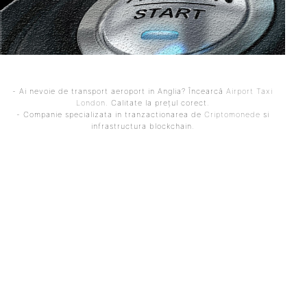
- Ai nevoie de transport aeroport in Anglia? Încearcă
Airport Taxi
London
. Calitate la prețul corect.
- Companie specializata in tranzactionarea de
Criptomonede
si
infrastructura blockchain.