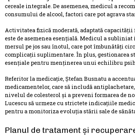
cereale integrale. De asemenea, medicul a recom
consumului de alcool, factori care pot agrava st
Activitatea fizică moderată, adaptată capacității f
este de asemenea esențială. Medicul a subliniat i
mersul pe jos sau înotul, care pot îmbunătăți cir
complicații suplimentare. În plus, gestionarea s
esențiale pentru menținerea unui echilibru psih
Referitor la medicație, Ștefan Busnatu a accentu
medicamentelor, care să includă antiplachetare, s
nivelul de colesterol și a preveni formarea de noi
Lucescu să urmeze cu strictete indicațiile medicu
pentru a monitoriza evoluția stării sale de sănăt
Planul de tratament și recuperar