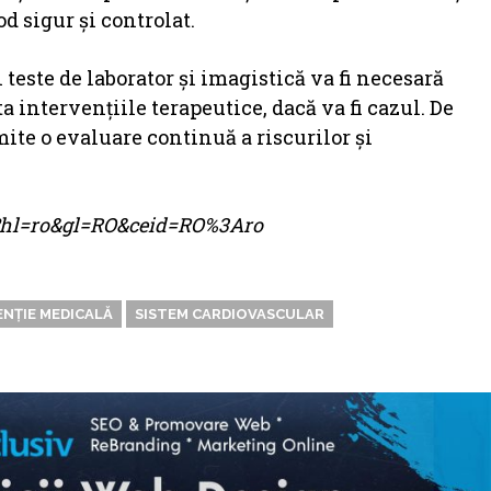
od sigur și controlat.
teste de laborator și imagistică va fi necesară
a intervențiile terapeutice, dacă va fi cazul. De
ite o evaluare continuă a riscurilor și
me?hl=ro&gl=RO&ceid=RO%3Aro
NȚIE MEDICALĂ
SISTEM CARDIOVASCULAR