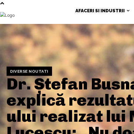
AFACERI SI INDUSTRII
DIVERSE NOUTATI
Dr. Ștefan Busn
explică rezultat
ului realizat lu
Lucescu: „Nu do