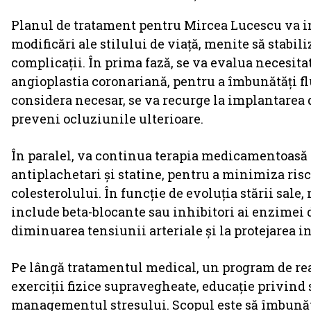
Planul de tratament pentru Mircea Lucescu va in
modificări ale stilului de viață, menite să stabili
complicații. În prima fază, se va evalua necesit
angioplastia coronariană, pentru a îmbunătăți fl
considera necesar, se va recurge la implantarea 
preveni ocluziunile ulterioare.
În paralel, va continua terapia medicamentoasă
antiplachetari și statine, pentru a minimiza risc
colesterolului. În funcție de evoluția stării sal
include beta-blocante sau inhibitori ai enzimei d
diminuarea tensiunii arteriale și la protejarea i
Pe lângă tratamentul medical, un program de reab
exerciții fizice supravegheate, educație privind 
managementul stresului. Scopul este să îmbunătă