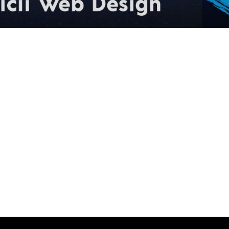
ARTICOLUL URMĂTOR
ă respinge speculațiile privind
Iran asupra României: Scutul de
la Deveselu „este o…