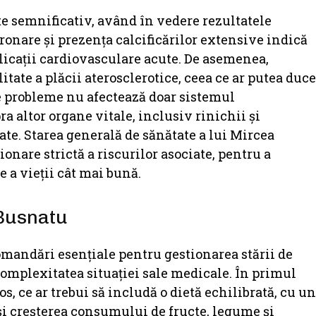
e semnificativ, având în vedere rezultatele
ronare și prezența calcificărilor extensive indică
licații cardiovasculare acute. De asemenea,
itate a plăcii aterosclerotice, ceea ce ar putea duce
ste probleme nu afectează doar sistemul
a altor organe vitale, inclusiv rinichii și
ate. Starea generală de sănătate a lui Mircea
onare strictă a riscurilor asociate, pentru a
e a vieții cât mai bună.
Busnatu
mandări esențiale pentru gestionarea stării de
omplexitatea situației sale medicale. În primul
s, ce ar trebui să includă o dietă echilibrată, cu un
 și creșterea consumului de fructe, legume și