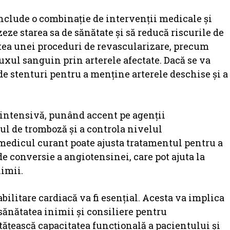
clude o combinație de intervenții medicale și
zeze starea sa de sănătate și să reducă riscurile de
atea unei proceduri de revascularizare, precum
uxul sanguin prin arterele afectate. Dacă se va
de stenturi pentru a menține arterele deschise și a
 intensivă, punând accent pe agenții
ul de tromboză și a controla nivelul
e, medicul curant poate ajusta tratamentul pentru a
e conversie a angiotensinei, care pot ajuta la
nimii.
ilitare cardiacă va fi esențial. Acesta va implica
sănătatea inimii și consiliere pentru
țească capacitatea funcțională a pacientului și