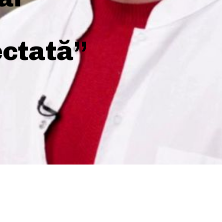
ectată”
SHARE