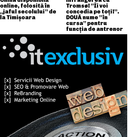
China disponibilă
înfrângerea cu
online, folosită în
Tromsø! ”Îi voi
„jaful secolului” de
concedia pe toți!”.
la Timișoara
DOUĂ nume ”în
cursa” pentru
funcția de antrenor