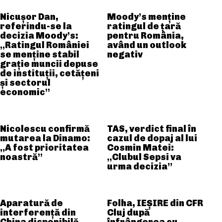
Nicușor Dan,
Moody’s menține
referindu-se la
ratingul de țară
decizia Moody’s:
pentru România,
„Ratingul României
având un outlook
se menține stabil
negativ
grație muncii depuse
de instituții, cetățeni
și sectorul
economic”
Nicolescu confirmă
TAS, verdict final în
mutarea la Dinamo:
cazul de dopaj al lui
„A fost prioritatea
Cosmin Matei:
noastră”
„Clubul Sepsi va
urma decizia”
Aparatură de
Folha, IEȘIRE din CFR
interferență din
Cluj după