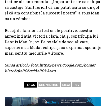
tactice ale antrenorului. „Important este ca echipa
să câștige. Sunt fericit că am putut ajuta cu un gol
și că am contribuit la succesul nostru”, a spus Man
cu un zâmbet.
Reacțiile fanilor au fost și ele pozitive, aceștia
apreciind atât victoria clară, cât și contribuția lui
Dennis Man în joc. Pe rețelele de socializare,
suporterii au lăudat echipa și au exprimat speranțe
mari pentru meciurile viitoare.
Sursa articol / foto: https://news.google.com/home?
hl=ro&gl=RO&ceid=RO%3Aro
TAGS
DENNIS MAN
MECI
PSV