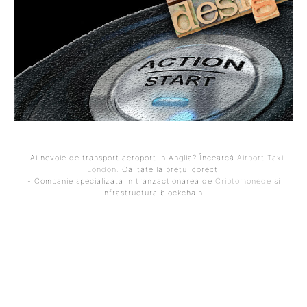
- Ai nevoie de transport aeroport in Anglia? Încearcă
Airport Taxi
London
. Calitate la prețul corect.
- Companie specializata in tranzactionarea de
Criptomonede
si
infrastructura blockchain.
ARTICOLUL PRECEDENT
ARTICOLUL URMĂTOR
Donald Trump, mesaj ferm
Avertisment din Germania
înaintea reuniunii cruciale
după hotărârea celei mai
pentru soarta
mari linii aeriene din țară