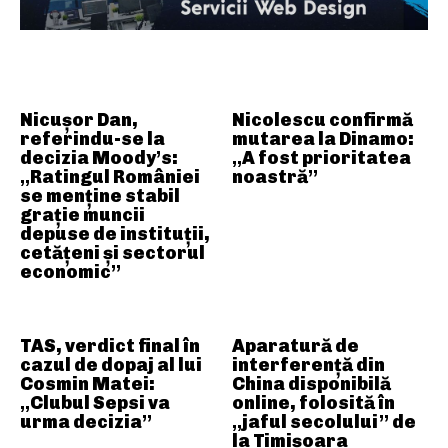
ARTICOLE ASEMANATOARE
Nicușor Dan,
Nicolescu confirmă
referindu-se la
mutarea la Dinamo:
decizia Moody’s:
„A fost prioritatea
„Ratingul României
noastră”
se menține stabil
grație muncii
depuse de instituții,
cetățeni și sectorul
economic”
TAS, verdict final în
Aparatură de
cazul de dopaj al lui
interferență din
Cosmin Matei:
China disponibilă
„Clubul Sepsi va
online, folosită în
urma decizia”
„jaful secolului” de
la Timișoara