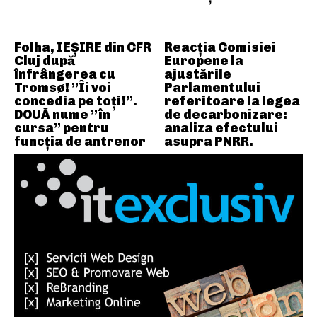
Folha, IEȘIRE din CFR
Reacția Comisiei
Cluj după
Europene la
înfrângerea cu
ajustările
Tromsø! ”Îi voi
Parlamentului
concedia pe toți!”.
referitoare la legea
DOUĂ nume ”în
de decarbonizare:
cursa” pentru
analiza efectului
funcția de antrenor
asupra PNRR.