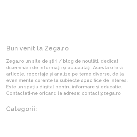
Groenlandei: „Orice
privind Iranul
altceva este inacceptabil”
și NATO „cunoaște” acest
lucru
Bun venit la Zega.ro
Zega.ro un site de știri / blog de noutăți, dedicat
diseminării de informații și actualități. Acesta oferă
articole, reportaje și analize pe teme diverse, de la
evenimente curente la subiecte specifice de interes.
Este un spațiu digital pentru informare și educație.
Contactati-ne oricand la adresa: contact@zega.ro
Categorii:
Afaceri si industrii
Auto
Imobiliare
Turism
Cultura si Entertainment