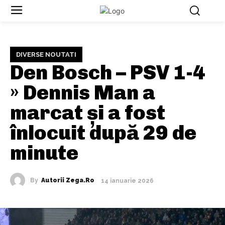
DIVERSE NOUTATI
Den Bosch – PSV 1-4
» Dennis Man a
marcat și a fost
înlocuit după 29 de
minute
By
Autorii Zega.ro
14 ianuarie 2026