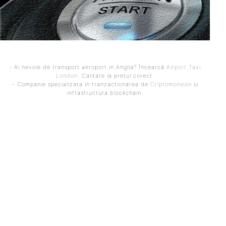
- Ai nevoie de transport aeroport in Anglia? Încearcă
Airport Taxi
London
. Calitate la prețul corect.
- Companie specializata in tranzactionarea de
Criptomonede
si
infrastructura blockchain.