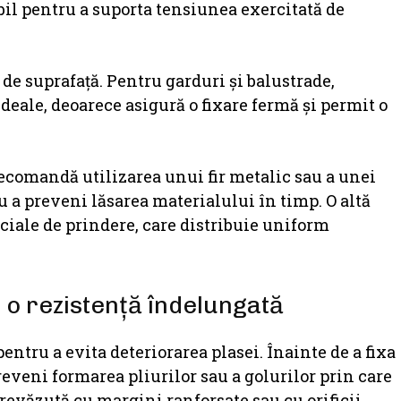
abil pentru a suporta tensiunea exercitată de
 de suprafață. Pentru garduri și balustrade,
ideale, deoarece asigură o fixare fermă și permit o
 recomandă utilizarea unui fir metalic sau a unei
u a preveni lăsarea materialului în timp. O altă
ciale de prindere, care distribuie uniform
 o rezistență îndelungată
pentru a evita deteriorarea plasei. Înainte de a fixa
reveni formarea pliurilor sau a golurilor prin care
prevăzută cu margini ranforsate sau cu orificii