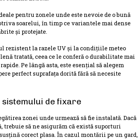
deale pentru zonele unde este nevoie de o bună
potriva soarelui, în timp ce variantele mai dense
rite și protejate.
l rezistent la razele UV și la condițiile meteo
enă tratată, ceea ce le conferă o durabilitate mai
 rapide. Pe lângă asta, este esențial să alegem
ere perfect suprafața dorită fără să necesite
 sistemului de fixare
egătirea zonei unde urmează să fie instalată. Dacă
ă, trebuie să ne asigurăm că există suporturi
 susțină corect plasa. În cazul montării pe un gard,