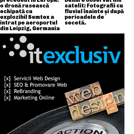
precedent în Europa:
Dunăre observat din
o dronă rusească
satelit: Fotografii cu
echipată cu
fluviul înainte și după
explozibil Semtex a
perioadele de
intrat pe aeroportul
secetă.
din Leipzig, Germania