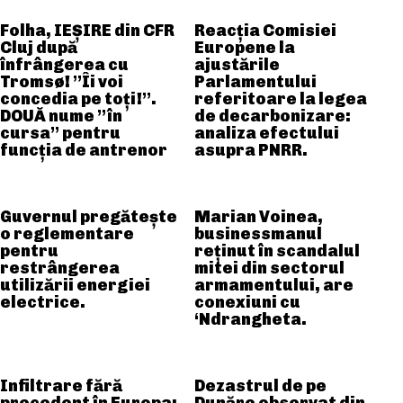
Folha, IEȘIRE din CFR
Reacția Comisiei
Cluj după
Europene la
înfrângerea cu
ajustările
Tromsø! ”Îi voi
Parlamentului
concedia pe toți!”.
referitoare la legea
DOUĂ nume ”în
de decarbonizare:
cursa” pentru
analiza efectului
funcția de antrenor
asupra PNRR.
Guvernul pregătește
Marian Voinea,
o reglementare
businessmanul
pentru
reținut în scandalul
restrângerea
mitei din sectorul
utilizării energiei
armamentului, are
electrice.
conexiuni cu
‘Ndrangheta.
Infiltrare fără
Dezastrul de pe