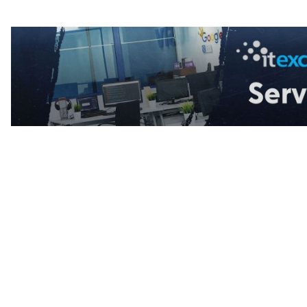
 amanetat
Ce trebuie 