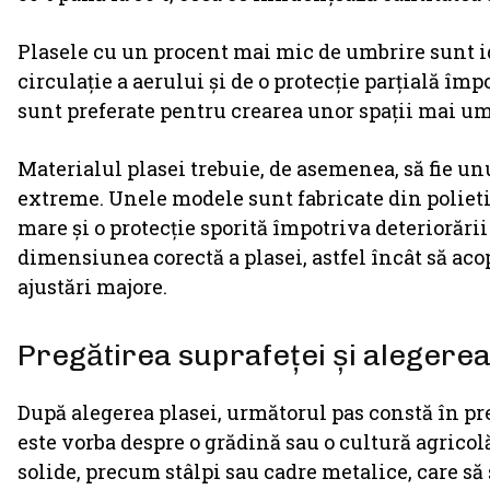
Plasele cu un procent mai mic de umbrire sunt i
circulație a aerului și de o protecție parțială îm
sunt preferate pentru crearea unor spații mai umb
Materialul plasei trebuie, de asemenea, să fie unu
extreme. Unele modele sunt fabricate din polietil
mare și o protecție sporită împotriva deteriorării
dimensiunea corectă a plasei, astfel încât să acop
ajustări majore.
Pregătirea suprafeței și alegerea
După alegerea plasei, următorul pas constă în pr
este vorba despre o grădină sau o cultură agricol
solide, precum stâlpi sau cadre metalice, care să