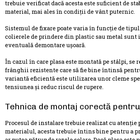
trebuie verificat dacă acesta este suficient de st
material, mai ales în condiții de vânt puternic.
Sistemul de fixare poate varia în funcție de tipul
colierele de prindere din plastic sau metal sunt 
eventuală demontare ușoară.
În cazul în care plasa este montată pe stâlpi, se
frânghii rezistente care să fie bine întinsă pentr
variantă eficientă este utilizarea unor cleme spe
tensiunea și reduc riscul de rupere.
Tehnica de montaj corectă pentru
Procesul de instalare trebuie realizat cu atenție 
materialul, acesta trebuie întins bine pentru a p
ar putea pătrunde razele solare. Dacă plasa este 