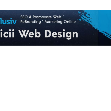
ARTICOLUL URMĂTOR
să știu înainte de a construi un
coș de fum?