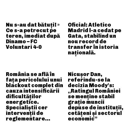
ARTICOLE ASEMANATOARE
Nu s-au dat bătuți! »
Oficial: Atletico
Ce s-a petrecut pe
Madrid l-a cedat pe
teren, imediat după
Gata, stabilind un
Dinamo – FC
nou record de
Voluntari 4-0
transfer în istoria
națională.
România se află în
Nicușor Dan,
fața pericolului unui
referindu-se la
blackout complet din
decizia Moody’s:
cauza intensificării
„Ratingul României
dificultăților
se menține stabil
energetice.
grație muncii
Specialiștii cer
depuse de instituții,
intervenții de
cetățeni și sectorul
reglementare…
economic”