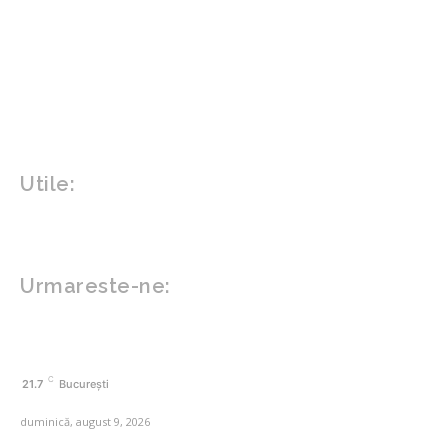
Home & Deco
Design interior
Gradina si exterior
Sănătate / Hobby
Beauty
Sanatate mentala
Sport
Tech
Gadgeturi
Inovatii tehnologice
Utile:
Politică de confidențialitate
Contact www.zega.ro
Politica de cookies (GDPR)
Urmareste-ne:
FACEBOOK
C
21.7
București
duminică, august 9, 2026