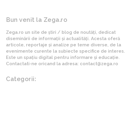
Bun venit la Zega.ro
Zega.ro un site de știri / blog de noutăți, dedicat
diseminării de informații și actualități. Acesta oferă
articole, reportaje și analize pe teme diverse, de la
evenimente curente la subiecte specifice de interes.
Este un spațiu digital pentru informare și educație.
Contactati-ne oricand la adresa: contact@zega.ro
Categorii:
Afaceri si industrii
Auto
Imobiliare
Turism
Cultura si Entertainment
Arta si istorie
Fashion
Showbiz
Diverse noutati
Agricultura
Parenting
Politica