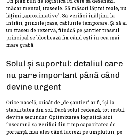
Un plan bun de logistică îți cere să desenezi,
măcar mental, traseele. Să măsori lățimi reale, nu
lățimi „aproximative”. Să verifici înălțimi la
intrări, grinzile joase, cablurile temporare. Și să ai
un traseu de rezervă, fiindcă pe șantier traseul
principal se blochează fix când ești în cea mai
mare grabă.
Solul și suportul: detaliul care
nu pare important până când
devine urgent
Orice nacelă, oricât de „de șantier” ar fi, își ia
stabilitatea din sol. Dacă solul cedează, tot restul
devine secundar. Optimizarea logistică aici
înseamnă să verifici din timp capacitatea de
portanță, mai ales când lucrezi pe umpluturi, pe