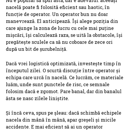
Nu e popular să spui asta, dar e adevărul: aceeași
nacelă poate fi folosită eficient sau haotic, în
funcție de operator. Un operator bun nu doar
manevrează. El anticipează. Își alege poziția din
care ajunge la zona de lucru cu cele mai puține
mișcări, își calculează raza, se uită la obstacole, își
pregătește sculele ca să nu coboare de zece ori
după un bit de șurubelniță.
Dacă vrei logistică optimizată, investește timp în
începutul zilei. O scurtă discuție între operator și
echipa care urcă în nacelă. Ce lucrăm, ce materiale
luăm, unde sunt punctele de risc, ce semnale
folosim dacă e zgomot. Pare banal, dar din banalul
ăsta se nasc zilele liniștite.
Și încă ceva, spus pe șleau: dacă schimbă echipele
nacela din mână în mână, apar greșeli și micile
accidente. E mai eficient să ai un operator