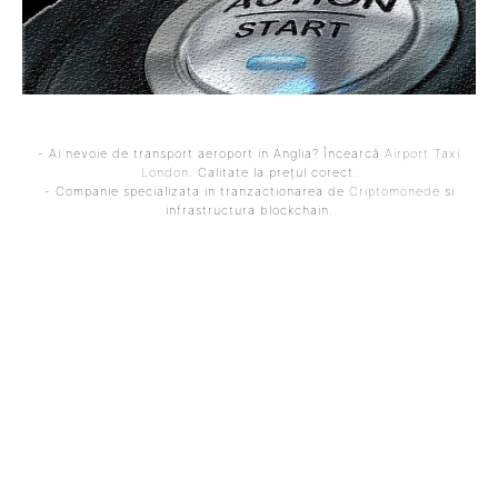
- Ai nevoie de transport aeroport in Anglia? Încearcă
Airport Taxi
London
. Calitate la prețul corect.
- Companie specializata in tranzactionarea de
Criptomonede
si
infrastructura blockchain.
ARTICOLUL PRECEDENT
ARTICOLUL URMĂTOR
Iranul este îngrijorat că
Daniel Băluță: „Teste
un atac din partea SUA ar
medicale dovedesc o
putea genera noi
realitate în ceea ce
manifestații și ar pune în
privește intoxicația cu
pericol regimul: „Zidul
arsenic și mercur”
temerii s-a prăbușit”
(Reuters)