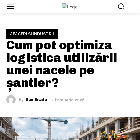
AFACERI SI INDUSTRII
Cum pot optimiza
logistica utilizării
unei nacele pe
șantier?
By
Dan Bradu
2 februarie 2026