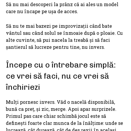
Să nu mai descoperi la prânz că ai ales un model
care nu încape pe ușa de acces.
Să nu te mai bazezi pe improvizații când bate
vântul sau când solul se înmoaie după o ploaie. Cu
alte cuvinte, să pui nacela la treabă și să faci
șantierul să lucreze pentru tine, nu invers.
Începe cu o întrebare simplă:
ce vrei să faci, nu ce vrei să
închiriezi
Mulți pornesc invers. Văd o nacelă disponibilă,
bună ca preț, și zic, merge. Apoi apar surprizele.
Primul pas care chiar schimbă jocul este să
definești foarte clar munca de la înălțime: unde se
lucrează, cât durează, cât de des revii în același