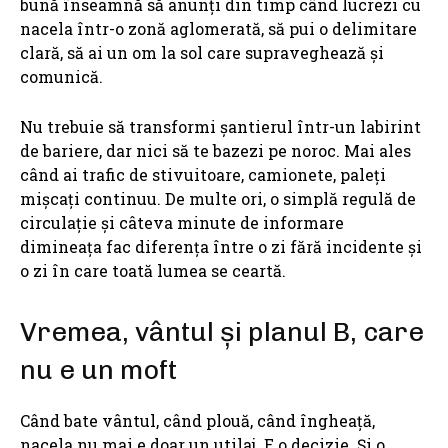
bună înseamnă să anunți din timp când lucrezi cu
nacela într-o zonă aglomerată, să pui o delimitare
clară, să ai un om la sol care supraveghează și
comunică.
Nu trebuie să transformi șantierul într-un labirint
de bariere, dar nici să te bazezi pe noroc. Mai ales
când ai trafic de stivuitoare, camionete, paleți
mișcați continuu. De multe ori, o simplă regulă de
circulație și câteva minute de informare
dimineața fac diferența între o zi fără incidente și
o zi în care toată lumea se ceartă.
Vremea, vântul și planul B, care
nu e un moft
Când bate vântul, când plouă, când îngheață,
nacela nu mai e doar un utilaj. E o decizie. Și o