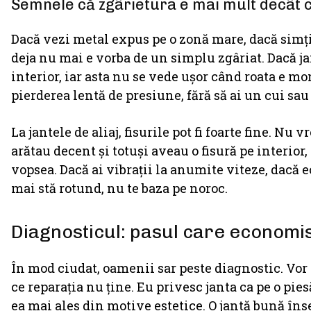
Semnele că zgârietura e mai mult decât 
Dacă vezi metal expus pe o zonă mare, dacă simți
deja nu mai e vorba de un simplu zgâriat. Dacă jant
interior, iar asta nu se vede ușor când roata e mo
pierderea lentă de presiune, fără să ai un cui sau
La jantele de aliaj, fisurile pot fi foarte fine. Nu
arătau decent și totuși aveau o fisură pe interio
vopsea. Dacă ai vibrații la anumite viteze, dacă e
mai stă rotund, nu te baza pe noroc.
Diagnosticul: pasul care economis
În mod ciudat, oamenii sar peste diagnostic. Vor o
ce reparația nu ține. Eu privesc janta ca pe o pies
ea mai ales din motive estetice. O jantă bună în