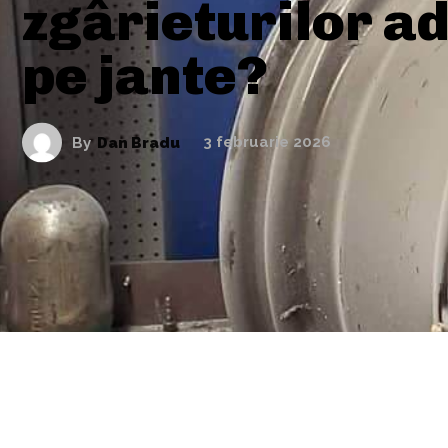
zgârieturilor a
pe jante?
By
Dan Bradu
3 februarie 2026
ARTICOLE ASEMANATOARE