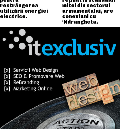
pentru
reținut în scandalul
restrângerea
mitei din sectorul
utilizării energiei
armamentului, are
electrice.
conexiuni cu
‘Ndrangheta.