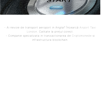
- Ai nevoie de transport aeroport in Anglia? Încearcă
Airport Taxi
London
. Calitate la prețul corect.
- Companie specializata in tranzactionarea de
Criptomonede
si
infrastructura blockchain.