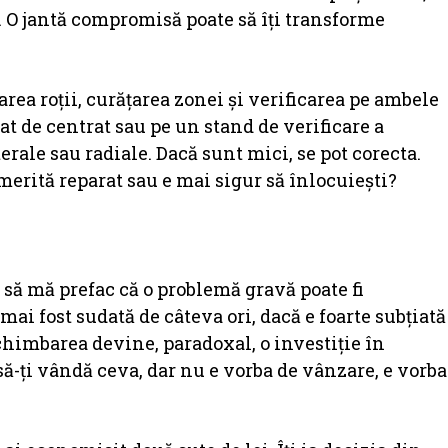
. O jantă compromisă poate să îți transforme
ea roții, curățarea zonei și verificarea pe ambele
rat de centrat sau pe un stand de verificare a
erale sau radiale. Dacă sunt mici, se pot corecta.
erită reparat sau e mai sigur să înlocuiești?
i să mă prefac că o problemă gravă poate fi
mai fost sudată de câteva ori, dacă e foarte subțiată
chimbarea devine, paradoxal, o investiție în
să-ți vândă ceva, dar nu e vorba de vânzare, e vorba