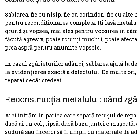
Sablarea, fie cu nisip, fie cu corindon, fie cu alt
pentru recondiționarea completă. Îți lasă metalul
grund și vopsea, mai ales pentru vopsirea în câmp
făcută agresiv, poate rotunji muchii, poate afecta
prea aspră pentru anumite vopsele.
În cazul zgârieturilor adânci, sablarea ajută la d
la evidențierea exactă a defectului. De multe ori,
reparat decât credeai.
Reconstrucția metalului: când zg
Aici intrăm în partea care separă retușul de repa
dacă ai un colț lipsă, dacă buza jantei e mușcată,
sudură sau încerci să îl umpli cu materiale de a