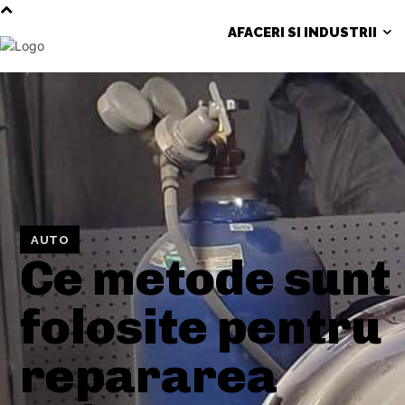
AFACERI SI INDUSTRII
AUTO
Ce metode sunt
folosite pentru
repararea