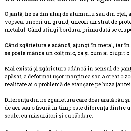
O jantă, fie ea din aliaj de aluminiu sau din oțel, a
vopsea, uneori un grund, uneori un strat de prot
metalul. Când atingi bordura, prima dată se ciupe
Când zgârietura e adâncă, ajungi în metal, iar în 
se poate mânca un colț mic, ca și cum ai ciupit o 
Mai există și zgârietura adâncă în sensul de șanț.
apăsat, a deformat ușor marginea sau a creat o zon
realitate ai o problemă de etanșare pe buza jantei
Diferența dintre zgârietura care doar arată rău și 
de aer sau o fisură în timp este diferența dintre u
scule, cu măsurători și cu răbdare.