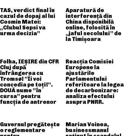
TAS, verdict final în
Aparatură de
cazul de dopaj al lui
interferență din
Cosmin Matei:
China disponibilă
„Clubul Sepsi va
online, folosită în
urma decizia”
„jaful secolului” de
la Timișoara
Folha, IEȘIRE din CFR
Reacția Comisiei
Cluj după
Europene la
înfrângerea cu
ajustările
Tromsø! ”Îi voi
Parlamentului
concedia pe toți!”.
referitoare la legea
DOUĂ nume ”în
de decarbonizare:
cursa” pentru
analiza efectului
funcția de antrenor
asupra PNRR.
Guvernul pregătește
Marian Voinea,
o reglementare
businessmanul