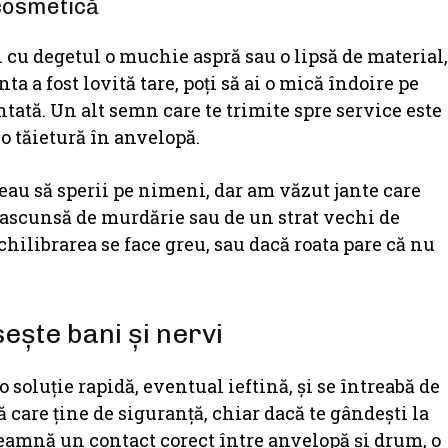
cosmetică
 cu degetul o muchie aspră sau o lipsă de material,
a a fost lovită tare, poți să ai o mică îndoire pe
ntată. Un alt semn care te trimite spre service este
 o tăietură în anvelopă.
 vreau să sperii pe nimeni, dar am văzut jante care
r, ascunsă de murdărie sau de un strat vechi de
chilibrarea se face greu, sau dacă roata pare că nu
ește bani și nervi
 soluție rapidă, eventual ieftină, și se întreabă de
ă care ține de siguranță, chiar dacă te gândești la
seamnă un contact corect între anvelopă și drum, o