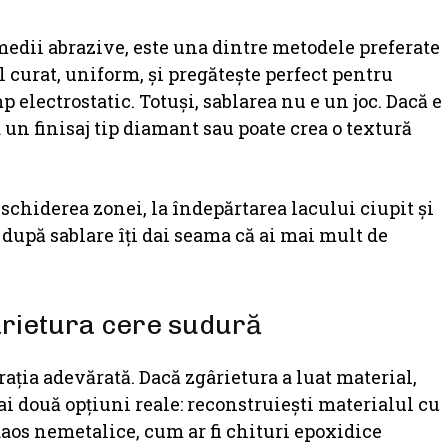
e medii abrazive, este una dintre metodele preferate
 curat, uniform, și pregătește perfect pentru
 electrostatic. Totuși, sablarea nu e un joc. Dacă e
 un finisaj tip diamant sau poate crea o textură
eschiderea zonei, la îndepărtarea lacului ciupit și
 după sablare îți dai seama că ai mai mult de
ârietura cere sudură
rația adevărată. Dacă zgârietura a luat material,
 ai două opțiuni reale: reconstruiești materialul cu
daos nemetalice, cum ar fi chituri epoxidice