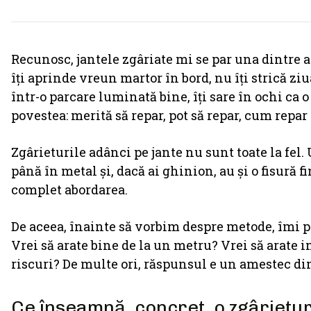
Recunosc, jantele zgâriate mi se par una dintre 
îți aprinde vreun martor în bord, nu îți strică ziu
într-o parcare luminată bine, îți sare în ochi ca 
povestea: merită să repar, pot să repar, cum repar 
Zgârieturile adânci pe jante nu sunt toate la fel.
până în metal și, dacă ai ghinion, au și o fisură 
complet abordarea.
De aceea, înainte să vorbim despre metode, îmi pl
Vrei să arate bine de la un metru? Vrei să arate i
riscuri? De multe ori, răspunsul e un amestec din
Ce înseamnă, concret, o zgârietu