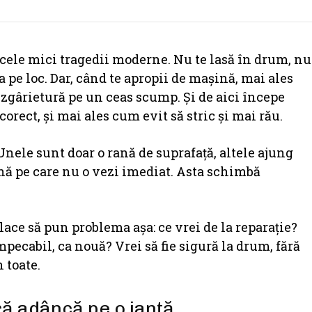
acele mici tragedii moderne. Nu te lasă în drum, nu
a pe loc. Dar, când te apropii de mașină, mai ales
o zgârietură pe un ceas scump. Și de aici începe
corect, și mai ales cum evit să stric și mai rău.
 Unele sunt doar o rană de suprafață, altele ajung
fină pe care nu o vezi imediat. Asta schimbă
ace să pun problema așa: ce vrei de la reparație?
mpecabil, ca nouă? Vrei să fie sigură la drum, fără
 toate.
ră adâncă pe o jantă