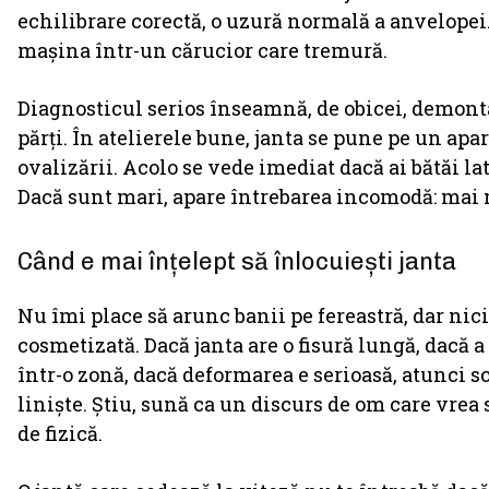
echilibrare corectă, o uzură normală a anvelopei
mașina într-un cărucior care tremură.
Diagnosticul serios înseamnă, de obicei, demontar
părți. În atelierele bune, janta se pune pe un apa
ovalizării. Acolo se vede imediat dacă ai bătăi lat
Dacă sunt mari, apare întrebarea incomodă: mai m
Când e mai înțelept să înlocuiești janta
Nu îmi place să arunc banii pe fereastră, dar nic
cosmetizată. Dacă janta are o fisură lungă, dacă a 
într-o zonă, dacă deformarea e serioasă, atunci s
liniște. Știu, sună ca un discurs de om care vrea 
de fizică.