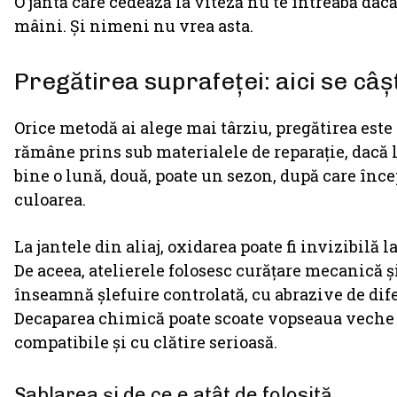
O jantă care cedează la viteză nu te întreabă dacă 
mâini. Și nimeni nu vrea asta.
Pregătirea suprafeței: aici se câș
Orice metodă ai alege mai târziu, pregătirea este
rămâne prins sub materialele de reparație, dacă l
bine o lună, două, poate un sezon, după care încep
culoarea.
La jantele din aliaj, oxidarea poate fi invizibilă l
De aceea, atelierele folosesc curățare mecanică 
înseamnă șlefuire controlată, cu abrazive de dife
Decaparea chimică poate scoate vopseaua veche și 
compatibile și cu clătire serioasă.
Sablarea și de ce e atât de folosită