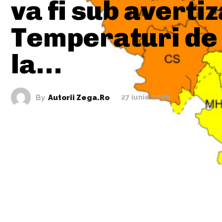
va fi sub averti
Temperaturi de
la…
By
Autorii Zega.ro
27 iunie 2026
ARTICOLE ASEMANATOARE