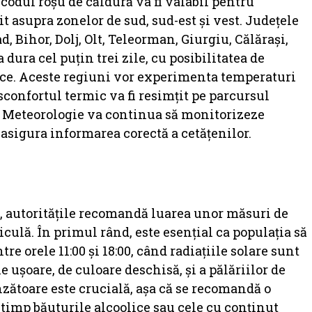
codul roșu de căldură va fi valabil pentru
t asupra zonelor de sud, sud-est și vest. Județele
d, Bihor, Dolj, Olt, Teleorman, Giurgiu, Călărași,
dura cel puțin trei zile, cu posibilitatea de
ice. Aceste regiuni vor experimenta temperaturi
sconfortul termic va fi resimțit pe parcursul
de Meteorologie va continua să monitorizeze
a asigura informarea corectă a cetățenilor.
, autoritățile recomandă luarea unor măsuri de
iculă. În primul rând, este esențial ca populația să
re orele 11:00 și 18:00, când radiațiile solare sunt
ușoare, de culoare deschisă, și a pălăriilor de
nzătoare este crucială, așa că se recomandă o
 timp băuturile alcoolice sau cele cu conținut