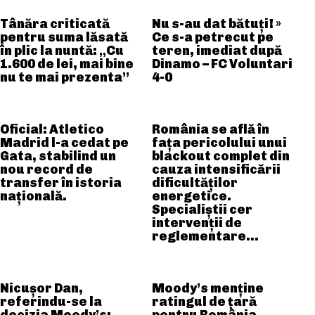
Tânăra criticată
Nu s-au dat bătuți! »
pentru suma lăsată
Ce s-a petrecut pe
în plic la nuntă: „Cu
teren, imediat după
1.600 de lei, mai bine
Dinamo – FC Voluntari
nu te mai prezenta”
4-0
Oficial: Atletico
România se află în
Madrid l-a cedat pe
fața pericolului unui
Gata, stabilind un
blackout complet din
nou record de
cauza intensificării
transfer în istoria
dificultăților
națională.
energetice.
Specialiștii cer
intervenții de
reglementare…
Nicușor Dan,
Moody’s menține
referindu-se la
ratingul de țară