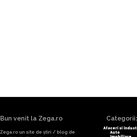
ARTICOLUL PRECEDENT
FIFA a refuzat în mod oficial so
Norvegia!
Bun venit la Zega.ro
Categorii
Afaceri si indust
Zega.ro un site de știri / blog de
Auto
Imobiliare