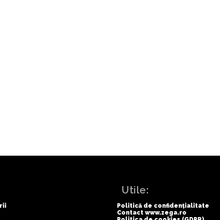
licitarea din
Credea că va
fie se
:
Utile:
rii
Politică de confidențialitate
Contact www.zega.ro
Politica de cookies (GDPR)