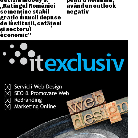
decizia Moody’s:
pentru România,
„Ratingul României
având un outlook
se menține stabil
negativ
grație muncii depuse
de instituții, cetățeni
și sectorul
economic”