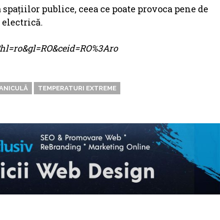
a spațiilor publice, ceea ce poate provoca pene de
 electrică.
me?hl=ro&gl=RO&ceid=RO%3Aro
ANICULĂ
TEMPERATURI EXTREME