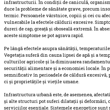
infrastructurii. În condiții de caniculă, organis
duce la probleme de sănătate grave, precum insola
termic. Persoanele vârstnice, copiii și cei cu af
vulnerabile la efectele căldurii excesive. Simp
dureri de cap, greață și oboseală extremă. În abs
aceste simptome se pot agrava rapid.
Pe lângă efectele asupra sănătății, temperaturile
Vegetația suferă din cauza lipsei de apă și a temp
culturilor agricole și la diminuarea randamentul
securității alimentare și a economiei locale. În p
semnificativ în perioadele de căldură excesivă,
ci și proprietățile și viețile umane.
Infrastructura urbană este, de asemenea, afectat
și alte structuri pot suferi dilatații și deformări,
serviciilor esențiale. Sistemele energetice sun