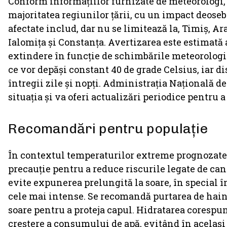
Conform informațiilor furnizate de meteorologi, 
majoritatea regiunilor țării, cu un impact deosebi
afectate includ, dar nu se limitează la, Timiș, Ara
Ialomița și Constanța. Avertizarea este estimată a 
extindere în funcție de schimbările meteorolog
ce vor depăși constant 40 de grade Celsius, iar di
întregii zile și nopți. Administrația Națională 
situația și va oferi actualizări periodice pentru 
Recomandări pentru populație
În contextul temperaturilor extreme prognozate
precauție pentru a reduce riscurile legate de can
evite expunerea prelungită la soare, în special înt
cele mai intense. Se recomandă purtarea de haine 
soare pentru a proteja capul. Hidratarea corespu
creștere a consumului de apă, evitând în același