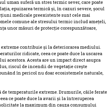
mul uman suferă un stres termic sever, care poate
ția, epuizarea termică și, în cazuri severe, șocul
ecțiuni medicale preexistente sunt cele mai
tomele comune ale stresului termic includ amețeli,
ența unor măsuri de protecție corespunzătoare,
 extreme contribuie și la deteriorarea mediului.
eraturilor ridicate, ceea ce poate duce la uscarea
ui acestora. Acesta are un impact direct asupra
lus, riscul de incendii de vegetație crește
 punând în pericol nu doar ecosistemele naturale,
ă de temperaturile extreme. Drumurile, căile ferate
 ceea ce poate duce la avarii și la întreruperea
t solicitate la maximum din cauza consumului