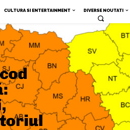
CULTURA SI ENTERTAINMENT
DIVERSE NOUTATI
 cod
ă:
,
toriul