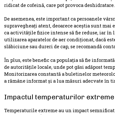
ridicat de cofeină, care pot provoca deshidratare.
De asemenea, este important ca persoanele vârsnic
supravegheați atent, deoarece aceștia sunt mai e
ca activitățile fizice intense să fie reduse, iar î
utilizarea aparatelor de aer condiționat, dacă e
slăbiciune sau dureri de cap, se recomandă conta
În plus, este benefic ca populația să fie informat
de autoritățile locale, unde pot găsi adăpost tem
Monitorizarea constantă a buletinelor meteorolog
a rămâne informat și a lua măsuri adecvate în ti
Impactul temperaturilor extreme 
Temperaturile extreme au un impact semnificati