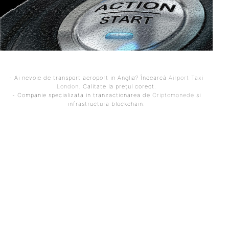
- Ai nevoie de transport aeroport in Anglia? Încearcă
Airport Taxi
London
. Calitate la prețul corect.
- Companie specializata in tranzactionarea de
Criptomonede
si
infrastructura blockchain.