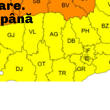
zare.
 până
SHARE