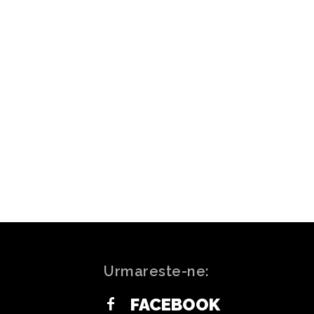
ARTICOLUL URMĂTOR
 ajunge la U Cluj, însă riscă să
dus de o altă echipă din play-off:
„Doresc să joc”
Urmareste-ne:
FACEBOOK