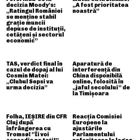
decizia Moody’s:
„A fost prioritatea
„Ratingul României
noastră”
se menține stabil
grație muncii
depuse de instituții,
cetățeni și sectorul
economic”
TAS, verdict final în
Aparatură de
cazul de dopaj al lui
interferență din
Cosmin Matei:
China disponibilă
„Clubul Sepsi va
online, folosită în
urma decizia”
„jaful secolului” de
la Timișoara
Folha, IEȘIRE din CFR
Reacția Comisiei
Cluj după
Europene la
înfrângerea cu
ajustările
Tromsø! ”Îi voi
Parlamentului