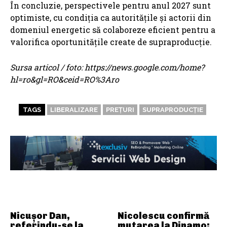
În concluzie, perspectivele pentru anul 2027 sunt
optimiste, cu condiția ca autoritățile și actorii din
domeniul energetic să colaboreze eficient pentru a
valorifica oportunitățile create de supraproducție.
Sursa articol / foto: https://news.google.com/home?
hl=ro&gl=RO&ceid=RO%3Aro
TAGS
LIBERALIZARE
PREȚURI
SUPRAPRODUCȚIE
ARTICOLE ASEMANATOARE
Nicușor Dan,
Nicolescu confirmă
referindu-se la
mutarea la Dinamo: