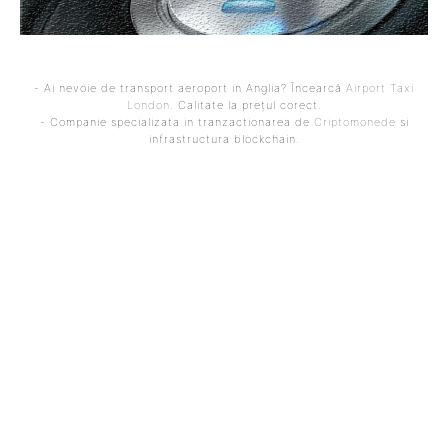
- Ai nevoie de transport aeroport in Anglia? Încearcă
Airport Taxi
London
. Calitate la prețul corect.
- Companie specializata in tranzactionarea de
Criptomonede
si
infrastructura blockchain.
ARTICOLUL PRECEDENT
ARTICOLUL URMĂTOR
Rusia anunță că va ataca
Documente enigmatice
orice militar NATO care va
făcute publice de
intra în Ucraina după
Ministerul Energiei și
semnarea tratatului de
șterse prompt / Furnizorii
pace.
de energie electrică și
gaze sunt acuzați de
creșterea nejustificată a
costurilor