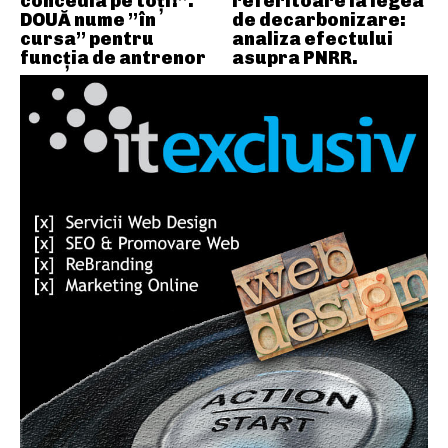
concedia pe toți!”.
referitoare la legea
DOUĂ nume ”în
de decarbonizare:
cursa” pentru
analiza efectului
funcția de antrenor
asupra PNRR.