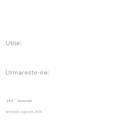
Gradina si exterior
Sănătate / Hobby
Beauty
Sanatate mentala
Sport
Tech
Gadgeturi
Inovatii tehnologice
Utile:
Politică de confidențialitate
Contact www.zega.ro
Politica de cookies (GDPR)
Urmareste-ne:
FACEBOOK
C
24.5
București
sâmbătă, august 8, 2026