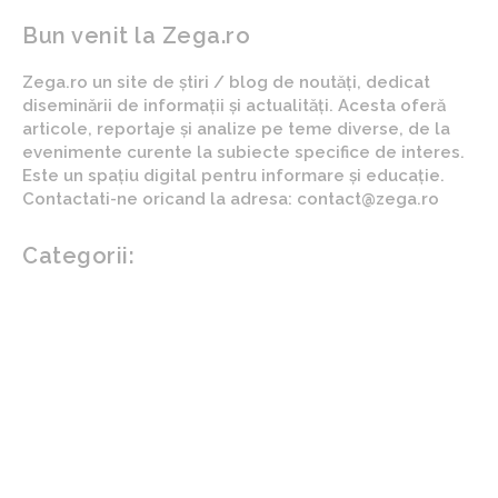
Bun venit la Zega.ro
Zega.ro un site de știri / blog de noutăți, dedicat
diseminării de informații și actualități. Acesta oferă
articole, reportaje și analize pe teme diverse, de la
evenimente curente la subiecte specifice de interes.
Este un spațiu digital pentru informare și educație.
Contactati-ne oricand la adresa: contact@zega.ro
Categorii:
Afaceri si industrii
Auto
Imobiliare
Turism
Cultura si Entertainment
Arta si istorie
Fashion
Showbiz
Diverse noutati
Agricultura
Parenting
Politica
Home & Deco
Design interior