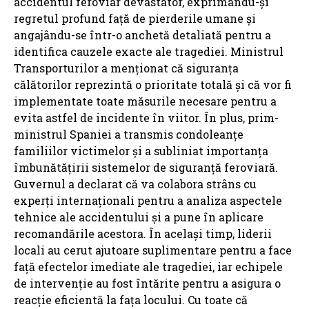
accidentul feroviar devastator, exprimându-și
regretul profund față de pierderile umane și
angajându-se într-o anchetă detaliată pentru a
identifica cauzele exacte ale tragediei. Ministrul
Transporturilor a menționat că siguranța
călătorilor reprezintă o prioritate totală și că vor fi
implementate toate măsurile necesare pentru a
evita astfel de incidente în viitor. În plus, prim-
ministrul Spaniei a transmis condoleanțe
familiilor victimelor și a subliniat importanța
îmbunătățirii sistemelor de siguranță feroviară.
Guvernul a declarat că va colabora strâns cu
experți internaționali pentru a analiza aspectele
tehnice ale accidentului și a pune în aplicare
recomandările acestora. În același timp, liderii
locali au cerut ajutoare suplimentare pentru a face
față efectelor imediate ale tragediei, iar echipele
de intervenție au fost întărite pentru a asigura o
reacție eficientă la fața locului. Cu toate că