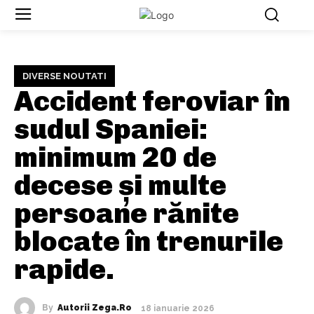
DIVERSE NOUTATI
Accident feroviar în
sudul Spaniei:
minimum 20 de
decese şi multe
persoane rănite
blocate în trenurile
rapide.
By
Autorii Zega.ro
18 ianuarie 2026