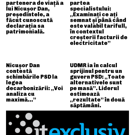
partenera de viață a
partea
lui Nicușor Dan,
specialistului:
președintele, a
„Examinați ce ați
făcut cunoscută
semnat și până când
declarația sa
este valabil tarifull,
patrimonială.
în contextul
creșterii facturii de
electricitate”
Nicușor Dan
UDMR ia în calcul
contestă
sprijinul pentru un
schimbările PSD la
guvern PSD: „Toate
legea
alternativele sunt
decarbonizării: „Voi
pe masă”. Liderul
analiza cu
estimează
maximă…”
„rezultate” în două
săptămâni.