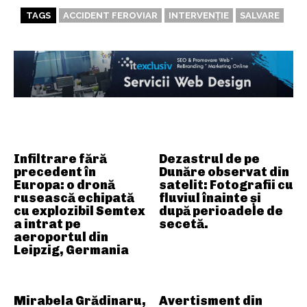
TAGS
ACCIDENT FEROVIAR
INTERVENȚIE
SALVARE
ARTICOLE ASEMANATOARE
Infiltrare fără
Dezastrul de pe
precedent în
Dunăre observat din
Europa: o dronă
satelit: Fotografii cu
rusească echipată
fluviul înainte și
cu explozibil Semtex
după perioadele de
a intrat pe
secetă.
aeroportul din
Leipzig, Germania
Mirabela Grădinaru,
Avertisment din