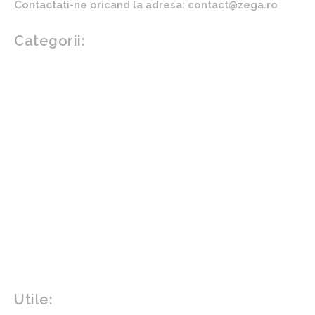
Contactati-ne oricand la adresa: contact@zega.ro
Categorii:
Afaceri si industrii
Auto
Imobiliare
Turism
Cultura si Entertainment
Arta si istorie
Fashion
Showbiz
Diverse noutati
Agricultura
Parenting
Politica
Home & Deco
Design interior
Gradina si exterior
Sănătate / Hobby
Beauty
Sanatate mentala
Sport
Tech
Gadgeturi
Inovatii tehnologice
Utile: