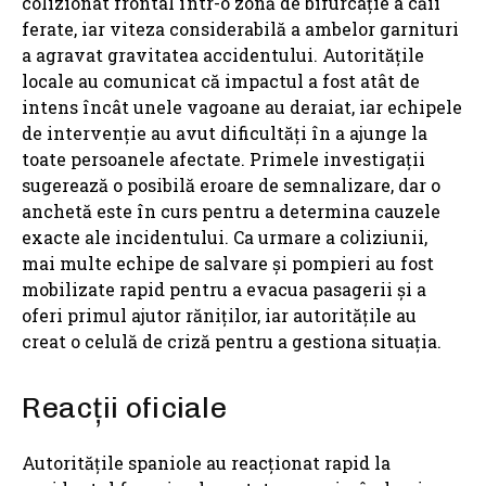
colizionat frontal într-o zonă de bifurcație a căii
ferate, iar viteza considerabilă a ambelor garnituri
a agravat gravitatea accidentului. Autoritățile
locale au comunicat că impactul a fost atât de
intens încât unele vagoane au deraiat, iar echipele
de intervenție au avut dificultăți în a ajunge la
toate persoanele afectate. Primele investigații
sugerează o posibilă eroare de semnalizare, dar o
anchetă este în curs pentru a determina cauzele
exacte ale incidentului. Ca urmare a coliziunii,
mai multe echipe de salvare și pompieri au fost
mobilizate rapid pentru a evacua pasagerii și a
oferi primul ajutor răniților, iar autoritățile au
creat o celulă de criză pentru a gestiona situația.
Reacții oficiale
Autoritățile spaniole au reacționat rapid la