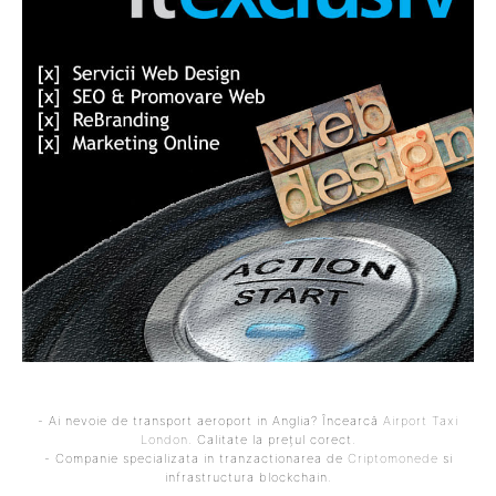
- Ai nevoie de transport aeroport in Anglia? Încearcă
Airport Taxi
London
. Calitate la prețul corect.
- Companie specializata in tranzactionarea de
Criptomonede
si
infrastructura blockchain.