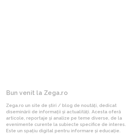
ARTICOLUL PRECEDENT
ARTICOLUL URMĂTOR
Fost consilier prezidențial,
Mii de proprietari au fost
în urma solicitării lui
informați de către armata
Nicușor Dan privind
Norvegiei că proprietățile
scandalul Groenlandei:
și bunurile lor ar putea fi
„Consecințele pentru
seizure în eventualitatea
România pot fi foarte
unui conflict militar.
severe”
Bun venit la Zega.ro
Zega.ro un site de știri / blog de noutăți, dedicat
diseminării de informații și actualități. Acesta oferă
articole, reportaje și analize pe teme diverse, de la
evenimente curente la subiecte specifice de interes.
Este un spațiu digital pentru informare și educație.